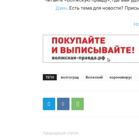
Дзен
. Есть тема для новости? При
Н
ТЕГИ
волгоград
Волжский
коронавирус
Предыдущая статья