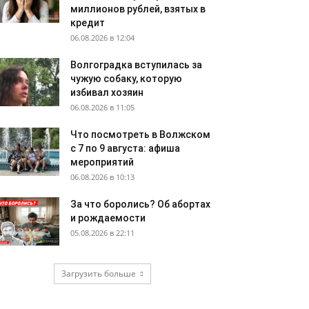
миллионов рублей, взятых в
кредит
06.08.2026 в 12:04
Волгоградка вступилась за
чужую собаку, которую
избивал хозяин
06.08.2026 в 11:05
Что посмотреть в Волжском
с 7 по 9 августа: афиша
мероприятий
06.08.2026 в 10:13
За что боролись? Об абортах
и рождаемости
05.08.2026 в 22:11
Загрузить больше