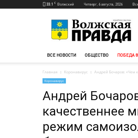
C
33.1
Волжский
Четверг, 6 августа, 2026
Вс
Новости
Волжского
—
Волжская
правда
ВСЕ НОВОСТИ
ОБЩЕСТВО
ПОБЕДА 8
Главная
Коронавирус
Андрей Бочаров: «Чем 
Коронавирус
Андрей Бочаров
качественнее 
режим самоизо