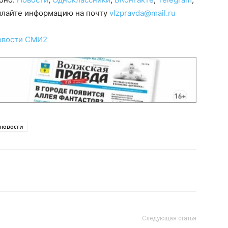
сылайте информацию на почту
vlzpravda@mail.ru
овости СМИ2
новости
Следующая статья