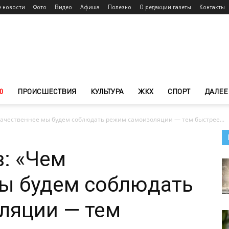
е новости
Фото
Видео
Афиша
Полезно
О редакции газеты
Контакты
0
ПРОИСШЕСТВИЯ
КУЛЬТУРА
ЖКХ
СПОРТ
ДАЛЕЕ
качественнее мы будем соблюдать режим самоизоляции — тем быстрее...
: «Чем
мы будем соблюдать
ляции — тем