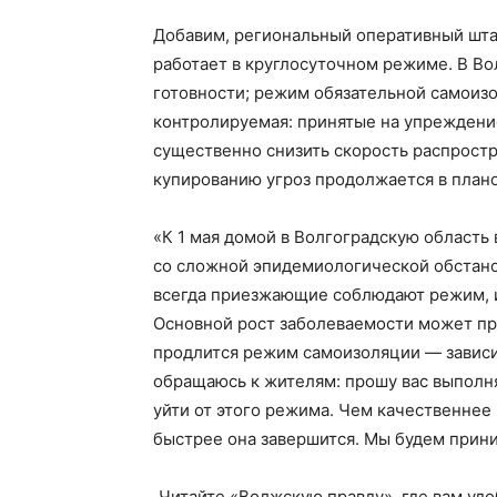
Добавим, региональный оперативный шта
работает в круглосуточном режиме. В В
готовности; режим обязательной самоизо
контролируемая: принятые на упреждени
существенно снизить скорость распрост
купированию угроз продолжается в план
«К 1 мая домой в Волгоградскую область 
со сложной эпидемиологической обстано
всегда приезжающие соблюдают режим, 
Основной рост заболеваемости может прои
продлится режим самоизоляции — зависи
обращаюсь к жителям: прошу вас выполня
уйти от этого режима. Чем качественне
быстрее она завершится. Мы будем прини
Читайте «Волжскую правду», где вам уд