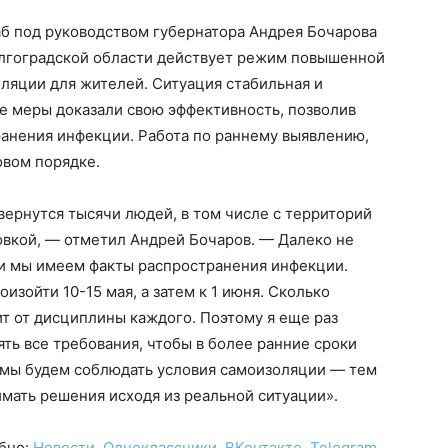
б под руководством губернатора Андрея Бочарова
олгоградской области действует режим повышенной
ляции для жителей. Ситуация стабильная и
е меры доказали свою эффективность, позволив
ранения инфекции. Работа по раннему выявлению,
овом порядке.
вернутся тысячи людей, в том числе с территорий
вкой, — отметил Андрей Бочаров. — Далеко не
и мы имеем факты распространения инфекции.
зойти 10-15 мая, а затем к 1 июня. Сколько
т от дисциплины каждого. Поэтому я еще раз
ть все требования, чтобы в более ранние сроки
е мы будем соблюдать условия самоизоляции — тем
мать решения исходя из реальной ситуации».
обно:
Новости
,
Одноклассники
,
ВКонтакте
,
Telegram
,