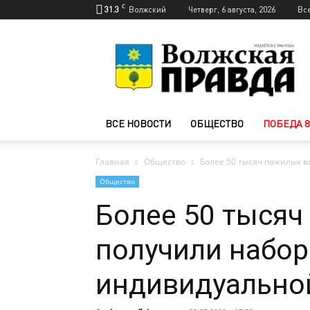
C
31.3
Волжский
Четверг, 6 августа, 2026
Вс
Новости
Волжского
—
Волжская
правда
ВСЕ НОВОСТИ
ОБЩЕСТВО
ПОБЕДА 8
Главная
Общество
Более 50 тысяч пожилых 
Общество
Более 50 тыся
получили набор
индивидуально