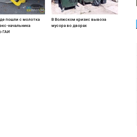
аде пошли с молотка
В Волжском кризис вывоза
экс-начальника
мусора во дворах
о ГАИ