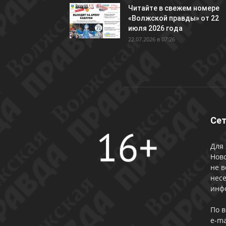
Читайте в свежем номере
«Волжской правды» от 22
июля 2026 года
22.07.2026 в 07:26
Сет
Для 
Ново
не в
несе
инф
По 
e-ma