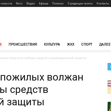
е новости
Фото
Видео
Афиша
Полезно
О редакции газеты
Контакты
0
ПРОИСШЕСТВИЯ
КУЛЬТУРА
ЖКХ
СПОРТ
ДАЛЕЕ
волжан получили наборы средств индивидуальной защиты
ч пожилых волжан
ы средств
й защиты