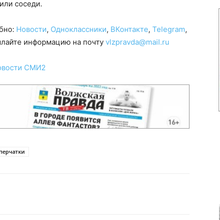
или соседи.
обно:
Новости
,
Одноклассники
,
ВКонтакте
,
Telegram
,
сылайте информацию на почту
vlzpravda@mail.ru
овости СМИ2
 перчатки