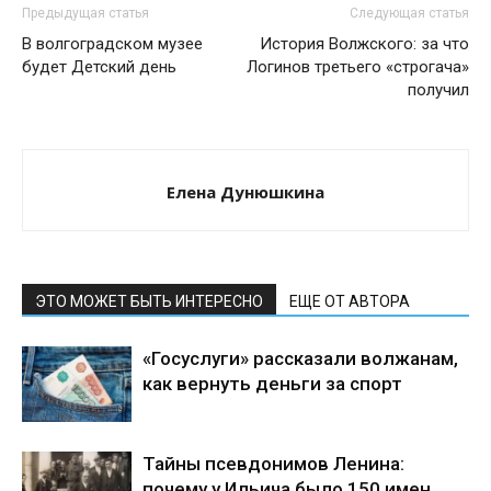
Предыдущая статья
Следующая статья
В волгоградском музее
История Волжского: за что
будет Детский день
Логинов третьего «строгача»
получил
Елена Дунюшкина
ЭТО МОЖЕТ БЫТЬ ИНТЕРЕСНО
ЕЩЕ ОТ АВТОРА
«Госуслуги» рассказали волжанам,
как вернуть деньги за спорт
Тайны псевдонимов Ленина:
почему у Ильича было 150 имен