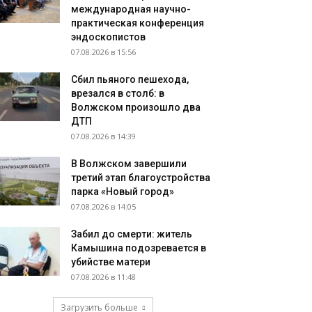
международная научно-
практическая конференция
эндоскопистов
07.08.2026 в 15:56
Сбил пьяного пешехода,
врезался в столб: в
Волжском произошло два
ДТП
07.08.2026 в 14:39
В Волжском завершили
третий этап благоустройства
парка «Новый город»
07.08.2026 в 14:05
Забил до смерти: житель
Камышина подозревается в
убийстве матери
07.08.2026 в 11:48
Загрузить больше