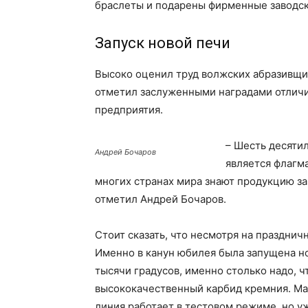
браслеты и подарены фирменные заводск
Запуск новой печи
Высоко оценил труд волжских абразивщик
отметил заслуженными наградами отлич
предприятия.
– Шесть десяти
Андрей Бочаров
является флагм
многих странах мира знают продукцию за
отметил Андрей Бочаров.
Стоит сказать, что несмотря на праздни
Именно в канун юбилея была запущена но
тысячи градусов, именно столько надо, 
высококачественный карбид кремния. Мак
линия работает в тестовом режиме, но у