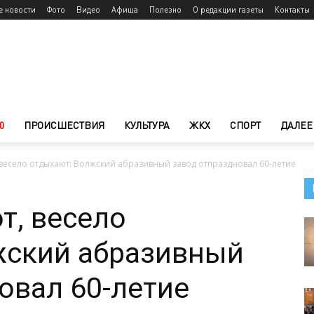
е новости
Фото
Видео
Афиша
Полезно
О редакции газеты
Контакты
0
ПРОИСШЕСТВИЯ
КУЛЬТУРА
ЖКХ
СПОРТ
ДАЛЕЕ
 весело отдыхают: Волжский абразивный завод отпраздновал 60-летие
т, весело
жский абразивный
овал 60-летие