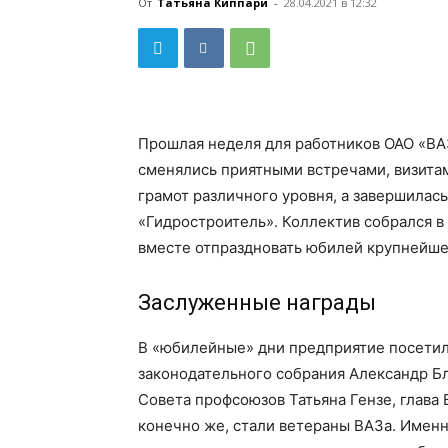
От
Татьяна Киппари
-
28.04.2021 в 12:32
Прошлая неделя для работников ОАО «ВА
сменялись приятными встречами, визита
грамот различного уровня, а завершилас
«Гидростроитель». Коллектив собрался 
вместе отпраздновать юбилей крупнейшег
Заслуженные награды
В «юбилейные» дни предприятие посетил
законодательного собрания Александр Б
Совета профсоюзов Татьяна Гензе, глава
конечно же, стали ветераны ВАЗа. Именн