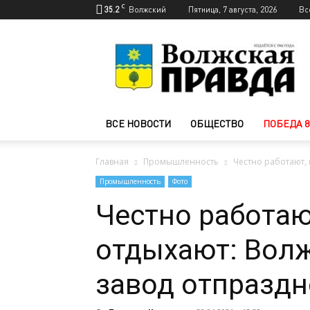
C
35.2
Волжский
Пятница, 7 августа, 2026
Вс
Новости
Волжского
—
Волжская
правда
ВСЕ НОВОСТИ
ОБЩЕСТВО
ПОБЕДА 8
Главная
Промышленность
Честно работают,
Промышленность
Фото
Честно работаю
отдыхают: Вол
завод отпраздн