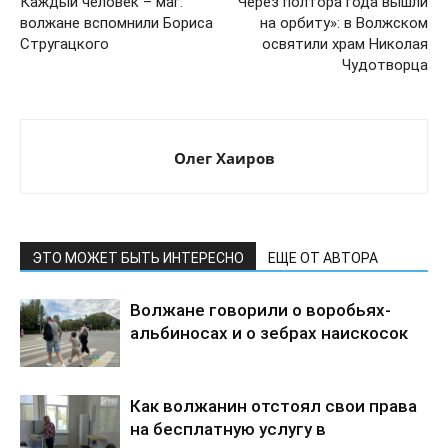
Каждый человек – маг:
Через полтора года вышли
волжане вспомнили Бориса
на орбиту»: в Волжском
Стругацкого
освятили храм Николая
Чудотворца
Олег Хаиров
ЭТО МОЖЕТ БЫТЬ ИНТЕРЕСНО
ЕЩЕ ОТ АВТОРА
Волжане говорили о воробьях-
альбиносах и о зебрах наискосок
Как волжанин отстоял свои права
на бесплатную услугу в