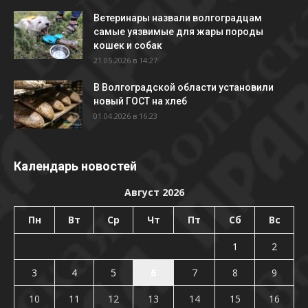
Ветеринары назвали волгоградцам
самые уязвимые для жары породы
кошек и собак
21.05.2026 в 14:27
В Волгоградской области установили
новый ГОСТ на хлеб
01.04.2026 в 16:23
Календарь новостей
Август 2026
Пн
Вт
Ср
Чт
Пт
Сб
Вс
1
2
3
4
5
6
7
8
9
10
11
12
13
14
15
16