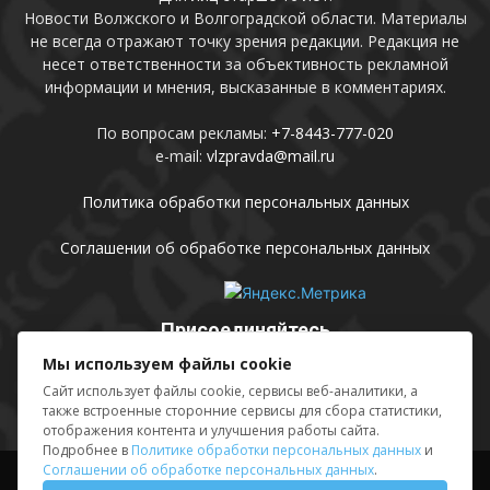
Новости Волжского и Волгоградской области. Материалы
не всегда отражают точку зрения редакции. Редакция не
несет ответственности за объективность рекламной
информации и мнения, высказанные в комментариях.
По вопросам рекламы:
+7-8443-777-020
e-mail:
vlzpravda@mail.ru
Политика обработки персональных данных
Соглашении об обработке персональных данных
Присоединяйтесь
Мы используем файлы cookie
Сайт использует файлы cookie, сервисы веб-аналитики, а
также встроенные сторонние сервисы для сбора статистики,
отображения контента и улучшения работы сайта.
Подробнее в
Политике обработки персональных данных
и
Соглашении об обработке персональных данных
.
Выходные данные
Sing in