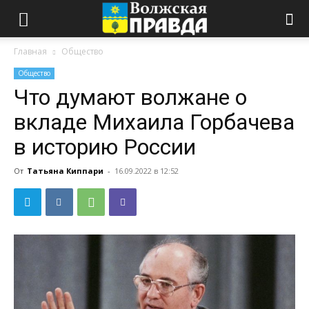
Главная
Общество
Общество
Что думают волжане о
вкладе Михаила Горбачева
в историю России
От
Татьяна Киппари
-
16.09.2022 в 12:52