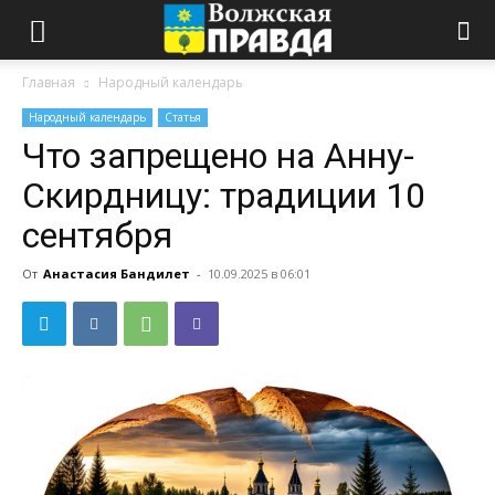
Главная
Народный календарь
Народный календарь
Статья
Что запрещено на Анну-
Скирдницу: традиции 10
сентября
От
Анастасия Бандилет
-
10.09.2025 в 06:01