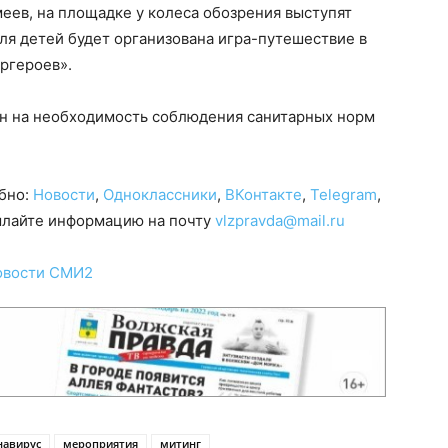
еев, на площадке у колеса обозрения выступят
ля детей будет организована игра-путешествие в
пергероев».
н на необходимость соблюдения санитарных норм
обно:
Новости
,
Одноклассники
,
ВКонтакте
,
Telegram
,
сылайте информацию на почту
vlzpravda@mail.ru
овости СМИ2
навирус
мероприятия
митинг