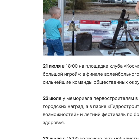
21 июля
в 18:00 на площадке клуба «Косм
большой игрой»: в финале волейбольног
сильнейшие команды общественных округ
22 июля
у мемориала первостроителям в 
городских наград, а в парке «Гидрострои
возможностей» и летний фестиваль по б
здоровья.
23 июля
в 18:00 волжские автомобилисты 