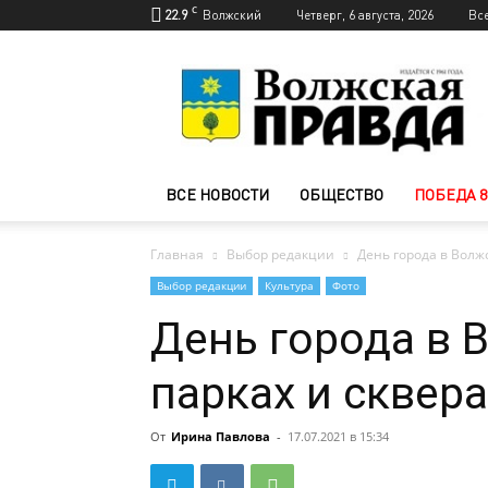
C
22.9
Волжский
Четверг, 6 августа, 2026
Вс
Новости
Волжского
—
Волжская
правда
ВСЕ НОВОСТИ
ОБЩЕСТВО
ПОБЕДА 8
Главная
Выбор редакции
День города в Волж
Выбор редакции
Культура
Фото
День города в 
парках и сквера
От
Ирина Павлова
-
17.07.2021 в 15:34