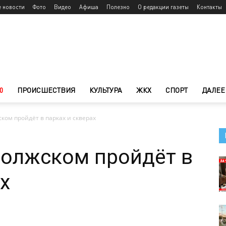
е новости
Фото
Видео
Афиша
Полезно
О редакции газеты
Контакты
0
ПРОИСШЕСТВИЯ
КУЛЬТУРА
ЖКХ
СПОРТ
ДАЛЕЕ
ском пройдёт в парках и скверах
Волжском пройдёт в
х