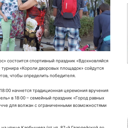
ос» состоится спортивный праздник «Вдохновляйся
о турнира «Короли дворовых площадок» сойдутся
ов, чтобы определить победителя.
18:00 начнется традиционная церемония вручения
тель» в 18:00 – семейный праздник «Город равных
очче для волжан с ограниченными возможностями
на улице Карбышева (от ул. 87-й Гвардейской до