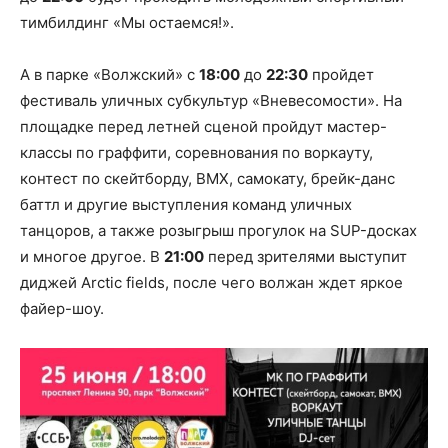
тимбилдинг «Мы остаемся!».
А в парке «Волжский» с
18:00
до
22:30
пройдет
фестиваль уличных субкультур «Вневесомости». На
площадке перед летней сценой пройдут мастер-
классы по граффити, соревнования по воркауту,
контест по скейтборду, ВМХ, самокату, брейк-данс
баттл и другие выступления команд уличных
танцоров, а также розыгрыш прогулок на SUP-досках
и многое другое. В
21:00
перед зрителями выступит
диджей Arctic fields, после чего волжан ждет яркое
файер-шоу.