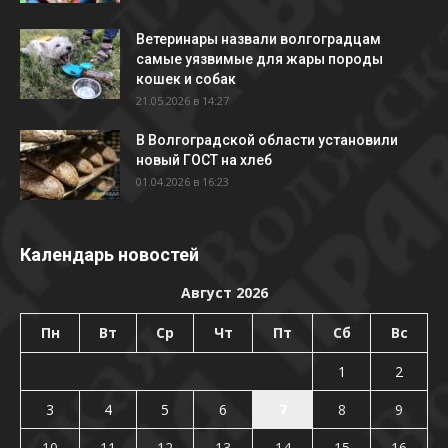
Ветеринары назвали волгоградцам
самые уязвимые для жары породы
кошек и собак
21.05.2026 в 14:27
В Волгоградской области установили
новый ГОСТ на хлеб
01.04.2026 в 16:23
Календарь новостей
Август 2026
Пн
Вт
Ср
Чт
Пт
Сб
Вс
1
2
3
4
5
6
7
8
9
10
11
12
13
14
15
16