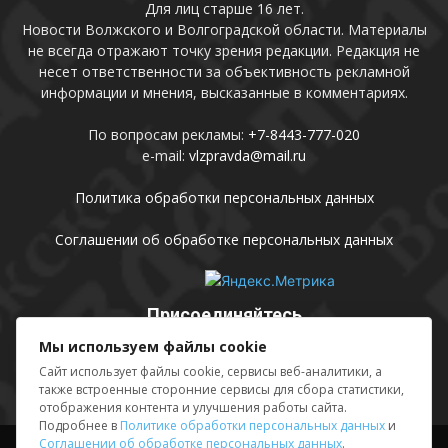
Для лиц старше 16 лет.
Новости Волжского и Волгоградской области. Материалы
не всегда отражают точку зрения редакции. Редакция не
несет ответственности за объективность рекламной
информации и мнения, высказанные в комментариях.
По вопросам рекламы:
+7-8443-777-020
e-mail:
vlzpravda@mail.ru
Политика обработки персональных данных
Соглашении об обработке персональных данных
Присоединяйтесь
Мы используем файлы cookie
Сайт использует файлы cookie, сервисы веб-аналитики, а
также встроенные сторонние сервисы для сбора статистики,
отображения контента и улучшения работы сайта.
Подробнее в
Политике обработки персональных данных
и
Соглашении об обработке персональных данных
.