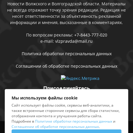
Новости Волжского и Волгоградской области. Материалы
не всегда отражают точку зрения редакции. Редакция не
несет ответственности за объективность рекламной
информации и мнения, высказанные в комментариях.
По вопросам рекламы:
+7-8443-777-020
e-mail:
vlzpravda@mail.ru
Политика обработки персональных данных
Соглашении об обработке персональных данных
Присоединяйтесь
Мы используем файлы cookie
Сайт использует файлы cookie, сервисы веб-аналитики, а
также встроенные сторонние сервисы для сбора статистики,
отображения контента и улучшения работы сайта.
Подробнее в
Политике обработки персональных данных
и
Соглашении об обработке персональных данных
.
Выходные данные
Sing in