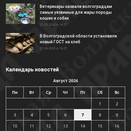
Ветеринары назвали волгоградцам
самые уязвимые для жары породы
кошек и собак
21.05.2026 в 14:27
В Волгоградской области установили
новый ГОСТ на хлеб
01.04.2026 в 16:23
Календарь новостей
Август 2026
Пн
Вт
Ср
Чт
Пт
Сб
Вс
1
2
3
4
5
6
7
8
9
10
11
12
13
14
15
16