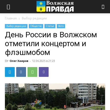
Главная
Выбор редакции
Выбор редакции
Общество
Статья
Фото
День России в Волжском
отметили концертом и
флэшмобом
От
Олег Хаиров
-
12.06.2025 в 21:23