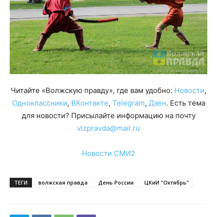
Читайте «Волжскую правду», где вам удобно:
Новости
,
Одноклассники
,
ВКонтакте
,
Telegram
,
Дзен
. Есть тема
для новости? Присылайте информацию на почту
vlzpravda@mail.ru
Новости СМИ2
ТЕГИ
волжская правда
День России
ЦКиИ "Октябрь"