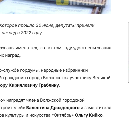
 которое прошло 30 июня, депутаты приняли
наград в 2022 году.
званы имена тех, кто в этом году удостоены звания
х наград.
с-службе гордумы, народные избранники
й гражданин города Волжского» участнику Великой
ору Кирилловичу Граблину
.
о» наградят члена Волжской городской
строителей»
Валентина Дроздецкого
и заместителя
а культуры и искусства «Октябрь»
Ольгу Кийко
.