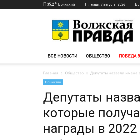
C
35.2
Волжский
Пятница, 7 августа, 2026
Вс
Новости
Волжского
—
Волжская
правда
ВСЕ НОВОСТИ
ОБЩЕСТВО
ПОБЕДА 8
Главная
Общество
Депутаты назвали имена в
Общество
Депутаты назва
которые получа
награды в 2022