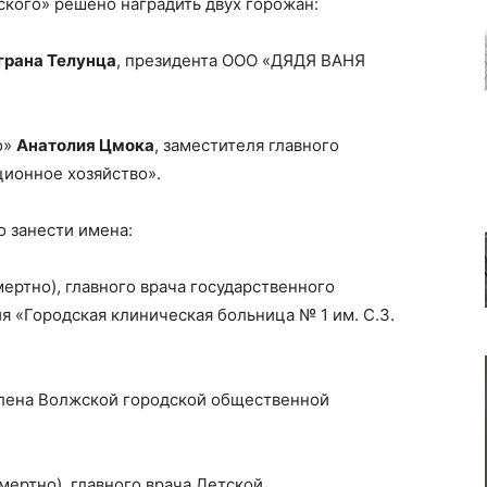
кого» решено наградить двух горожан:
грана Телунца
, президента ООО «ДЯДЯ ВАНЯ
о»
Анатолия Цмока
, заместителя главного
ионное хозяйство».
 занести имена:
ертно), главного врача государственного
 «Городская клиническая больница № 1 им. С.З.
члена Волжской городской общественной
мертно), главного врача Детской