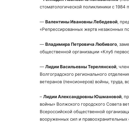
стоматологической поликлиники с 1984 по
—
Валентины Ивановны Лебедевой
, пр
«Репрессированных жертв незаконных по
—
Владимира Петровича Любивого
, зам
общественной организации «Клуб первос
—
Лидии Васильевны Терелянской
, чле
Волгоградского регионального отделени
ветеранов (пенсионеров) войны, труда, 
–
Лидии Александровны Юшмановой
, п
войны» Волжского городского Совета ве
Всероссийской общественной организации
вооруженных сил и правоохранительных 