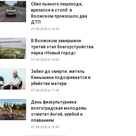
Сбил пьяного пешехода,
врезался в столб: в
Волжском произошло два
ДТП
07.08.2026 в 14:39
В Волжском завершили
третий этап благоустройства
парка «Новый город»
07.08.2026 в 14:05
Забил до смерти: житель
Камышина подозревается в
убийстве матери
07.08.2026 в 11:48
День физкультурника
волгоградская молодежь
отметит йогой, зумбой и
плаванием
07.08.2026 в 10:45