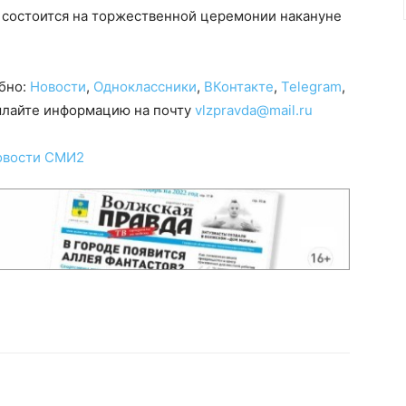
 состоится на торжественной церемонии накануне
.
обно:
Новости
,
Одноклассники
,
ВКонтакте
,
Telegram
,
сылайте информацию на почту
vlzpravda@mail.ru
овости СМИ2