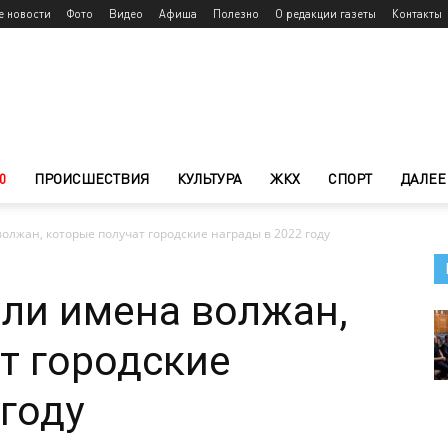
е новости
Фото
Видео
Афиша
Полезно
О редакции газеты
Контакты
0
ПРОИСШЕСТВИЯ
КУЛЬТУРА
ЖКХ
СПОРТ
ДАЛЕЕ
олжан, которые получат городские награды в 2022 году
ли имена волжан,
т городские
 году