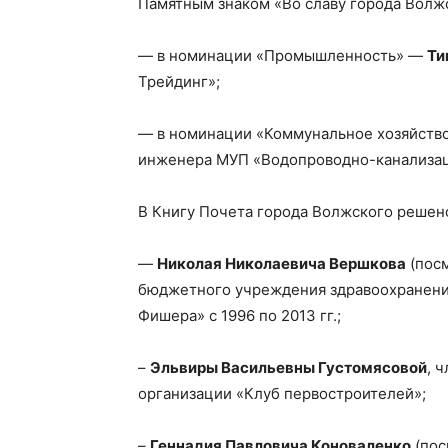
Памятным знаком «Во славу города Волжс
— в номинации «Промышленность» —
Ти
Трейдинг»;
— в номинации «Коммунальное хозяйств
инженера МУП «Водопроводно-канализац
В Книгу Почета города Волжского решено
—
Николая Николаевича Вершкова
(посм
бюджетного учреждения здравоохранения
Фишера» с 1996 по 2013 гг.;
–
Эльвиры Васильевны Густомясовой
, 
организации «Клуб первостроителей»;
–
Геннадия Павловича Коноваленко
(пос