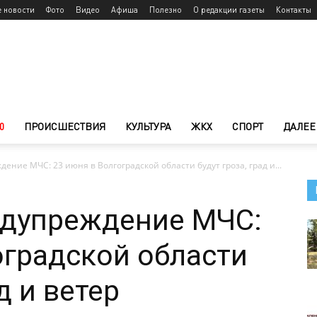
е новости
Фото
Видео
Афиша
Полезно
О редакции газеты
Контакты
0
ПРОИСШЕСТВИЯ
КУЛЬТУРА
ЖКХ
СПОРТ
ДАЛЕЕ
ение МЧС: 23 июня в Волгоградской области будут гроза, град и...
едупреждение МЧС:
оградской области
д и ветер