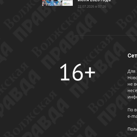
22.07.2026 в 07:26
Сет
Для 
Ново
не в
несе
инф
По 
e-ma
Пол