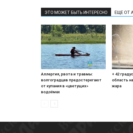
ЭТО МОЖЕТ БЫТЬ ИНТЕРЕСНО
ЕЩЕ ОТ 
Аллергия, рвота и травмы:
+ 42 граду
волгоградцев предостерегают
область н
от купания в «цветущих»
жара
водоёмах