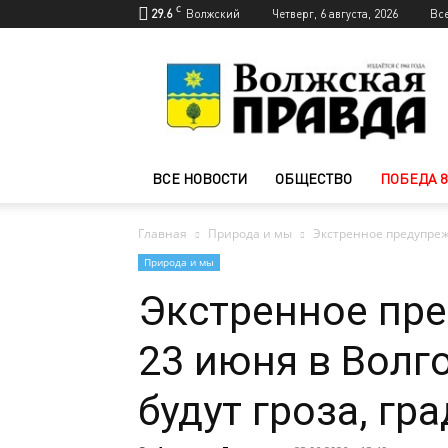
C
29.6
Волжский
Четверг, 6 августа, 2026
Вс
Новости
Волжского
—
Волжская
правда
ВСЕ НОВОСТИ
ОБЩЕСТВО
ПОБЕДА 8
Главная
Природа и мы
Экстренное предупрежд
Природа и мы
Экстренное пр
23 июня в Волг
будут гроза, гра