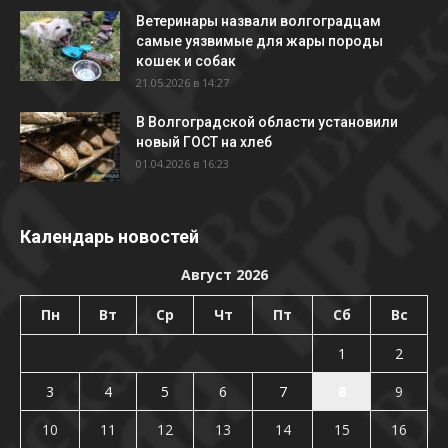
Ветеринары назвали волгоградцам
самые уязвимые для жары породы
кошек и собак
21.05.2026 в 14:27
В Волгоградской области установили
новый ГОСТ на хлеб
01.04.2026 в 16:23
Календарь новостей
Август 2026
Пн
Вт
Ср
Чт
Пт
Сб
Вс
1
2
3
4
5
6
7
8
9
10
11
12
13
14
15
16