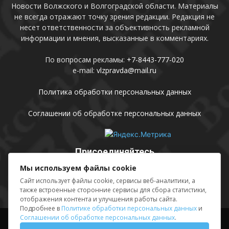
Новости Волжского и Волгоградской области. Материалы
не всегда отражают точку зрения редакции. Редакция не
несет ответственности за объективность рекламной
информации и мнения, высказанные в комментариях.
По вопросам рекламы:
+7-8443-777-020
e-mail:
vlzpravda@mail.ru
Политика обработки персональных данных
Соглашении об обработке персональных данных
Присоединяйтесь
Мы используем файлы cookie
Сайт использует файлы cookie, сервисы веб-аналитики, а
также встроенные сторонние сервисы для сбора статистики,
отображения контента и улучшения работы сайта.
Подробнее в
Политике обработки персональных данных
и
Соглашении об обработке персональных данных
.
Выходные данные
Sing in