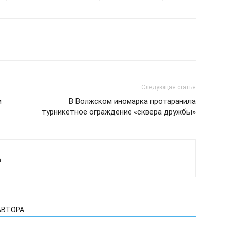
Следующая статья
м
В Волжском иномарка протаранила
турникетное ограждение «сквера дружбы»
а
АВТОРА