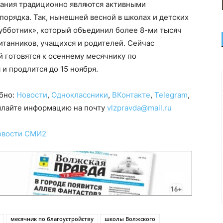
ания традиционно являются активными
орядка. Так, нынешней весной в школах и детских
убботник», который объединил более 8-ми тысяч
итанников, учащихся и родителей. Сейчас
 готовятся к осеннему месячнику по
 и продлится до 15 ноября.
обно:
Новости
,
Одноклассники
,
ВКонтакте
,
Telegram
,
сылайте информацию на почту
vlzpravda@mail.ru
овости СМИ2
месячник по благоустройству
школы Волжского