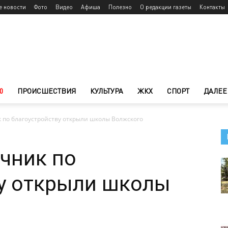
е новости
Фото
Видео
Афиша
Полезно
О редакции газеты
Контакты
0
ПРОИСШЕСТВИЯ
КУЛЬТУРА
ЖКХ
СПОРТ
ДАЛЕЕ
 по благоустройству открыли школы Волжского
чник по
ву открыли школы