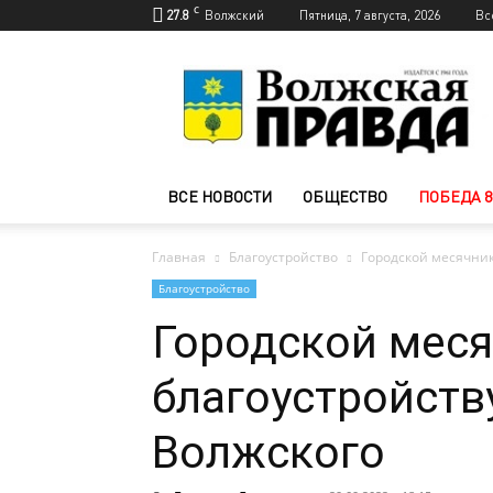
C
27.8
Волжский
Пятница, 7 августа, 2026
Вс
Новости
Волжского
—
Волжская
правда
ВСЕ НОВОСТИ
ОБЩЕСТВО
ПОБЕДА 8
Главная
Благоустройство
Городской месячник
Благоустройство
Городской меся
благоустройст
Волжского