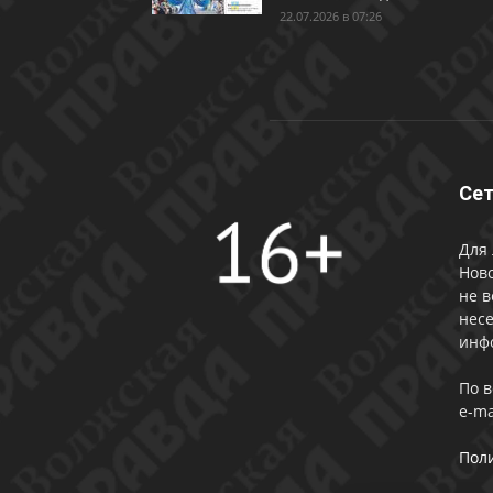
22.07.2026 в 07:26
Сет
Для 
Ново
не в
несе
инф
По 
e-ma
Пол