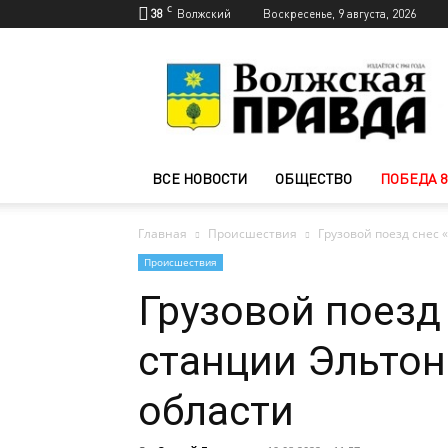
C
38
Волжский
Воскресенье, 9 августа, 2026
Новости
Волжского
—
Волжская
правда
ВСЕ НОВОСТИ
ОБЩЕСТВО
ПОБЕДА 8
Главная
Происшествия
Грузовой поезд снес 
Происшествия
Грузовой поезд 
станции Эльтон
области