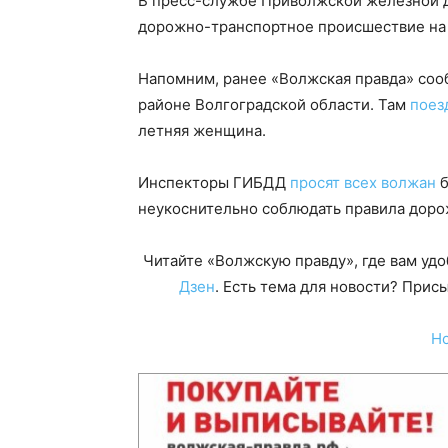
В пресс-службе Приволжской железной д
дорожно-транспортное происшествие на
Напомним, ранее «Волжская правда» со
районе Волгоградской области. Там
поез
летняя женщина.
Инспекторы ГИБДД
просят всех волжан
б
неукоснительно соблюдать правила доро
Читайте «Волжскую правду», где вам уд
Дзен
. Есть тема для новости? При
Н