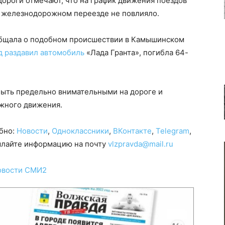
ороги отмечают, что на график движения поездов
 железнодорожном переезде не повлияло.
общала о подобном происшествии в Камышинском
д раздавил автомобиль
«Лада Гранта», погибла 64-
ыть предельно внимательными на дороге и
жного движения.
обно:
Новости
,
Одноклассники
,
ВКонтакте
,
Telegram
,
сылайте информацию на почту
vlzpravda@mail.ru
овости СМИ2