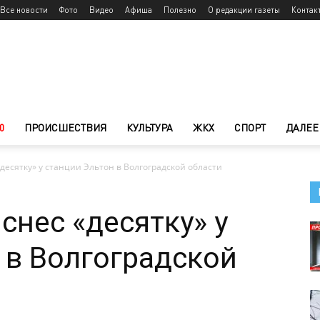
Все новости
Фото
Видео
Афиша
Полезно
О редакции газеты
Контак
0
ПРОИСШЕСТВИЯ
КУЛЬТУРА
ЖКХ
СПОРТ
ДАЛЕЕ
«десятку» у станции Эльтон в Волгоградской области
снес «десятку» у
 в Волгоградской