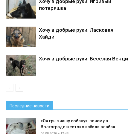
Хочу в добрые руки: Игривый
потеряшка
Хочу в добрые руки: Ласковая
Хайди
Хочу в добрые руки: Весёлая Венди
Последние новости
«Он грыз нашу собаку»: почему в
Волгограде жестоко избили алабая
05.08.2026 в 17:48