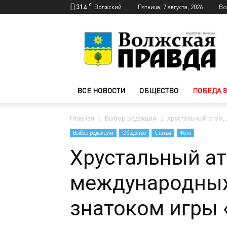
C
31.4
Волжский
Пятница, 7 августа, 2026
Вс
Новости
Волжского
—
Волжская
правда
ВСЕ НОВОСТИ
ОБЩЕСТВО
ПОБЕДА 8
Главная
Выбор редакции
Хрустальный атом, 
Выбор редакции
Общество
Статья
Фото
Хрустальный ато
международных
знатоком игры 