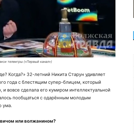
писи телеигры («Первый канал»)
де? Когда?» 32-летний Никита Старун удивляет
того года с блестящим супер-блицем, который
, и вовсе сделала его кумиром интеллектуальной
далось пообщаться с одарённым молодым
о ума.
квичом или волжанином?