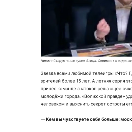
Никита Старун после супер-блица. Скриншот с видеоза
Звезда всеми любимой телеигры «Что? Г
зрителей более 15 лет. А летняя серия э
принёс команде знатоков решающее очко
молодёжи города. «Волжской правде» у
человеком и выяснить секрет остроты ег
— Кем вы чувствуете себя больше: мос