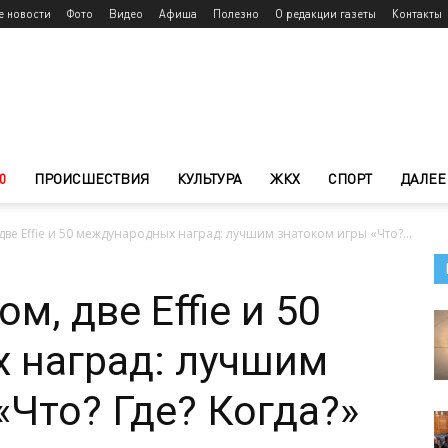
е новости
Фото
Видео
Афиша
Полезно
О редакции газеты
Контакты
0
ПРОИСШЕСТВИЯ
КУЛЬТУРА
ЖКХ
СПОРТ
ДАЛЕЕ
две Effie и 50 международных наград: лучшим знатоком игры «Что?...
м, две Effie и 50
 наград: лучшим
«Что? Где? Когда?»