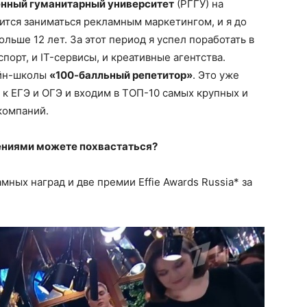
енный гуманитарный университет
(РГГУ) на
ится заниматься рекламным маркетингом, и я до
льше 12 лет. За этот период я успел поработать в
спорт, и IT-сервисы, и креативные агентства.
айн-школы
«100-балльный репетитор»
. Это уже
 к ЕГЭ и ОГЭ и входим в ТОП-10 самых крупных и
компаний.
ниями можете похвастаться?
ных наград и две премии Effie Awards Russia* за