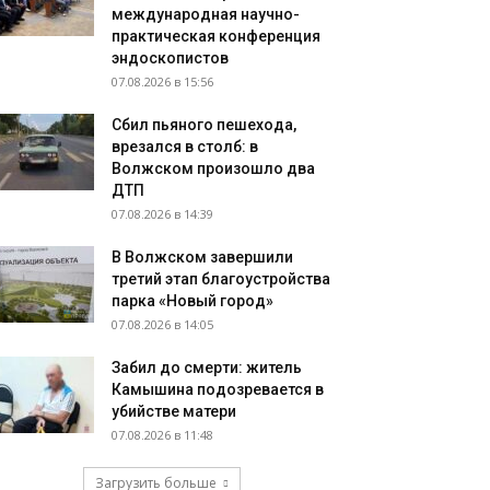
международная научно-
практическая конференция
эндоскопистов
07.08.2026 в 15:56
Сбил пьяного пешехода,
врезался в столб: в
Волжском произошло два
ДТП
07.08.2026 в 14:39
В Волжском завершили
третий этап благоустройства
парка «Новый город»
07.08.2026 в 14:05
Забил до смерти: житель
Камышина подозревается в
убийстве матери
07.08.2026 в 11:48
Загрузить больше