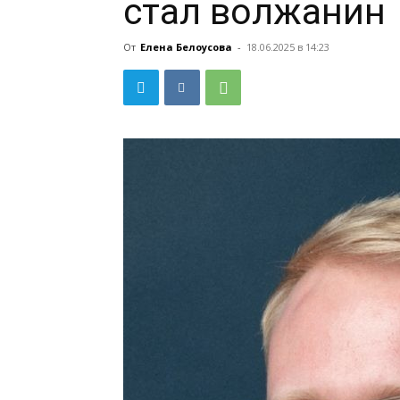
стал волжанин
От
Елена Белоусова
-
18.06.2025 в 14:23