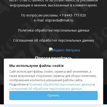
несет ответственности за объективность рекламной
информации и мнения, высказанные в комментариях.
По вопросам рекламы:
+7-8443-777-020
e-mail:
vlzpravda@mail.ru
Политика обработки персональных данных
Соглашении об обработке персональных данных
Присоединяйтесь
Мы используем файлы cookie
Сайт использует файлы cookie, сервисы веб-аналитики, а
также встроенные сторонние сервисы для сбора статистики,
отображения контента и улучшения работы сайта.
Подробнее в
Политике обработки персональных данных
и
Соглашении об обработке персональных данных
.
Выходные данные
Sing in
Принять
© АМУ «Редакция газеты «Волжская правда», 2012-2026