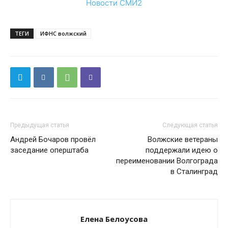
Новости СМИ2
ТЕГИ
ИФНС волжский
Предыдущая статья
Следующая статья
Андрей Бочаров провёл
Волжские ветераны
заседание оперштаба
поддержали идею о
переименовании Волгограда
в Сталинград
Елена Белоусова