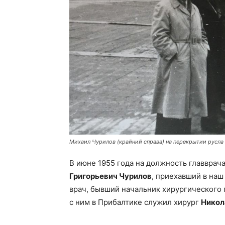
Михаил Чурилов (крайний справа) на перекрытии русла В
В июне 1955 года на должность главвра
Григорьевич Чурилов
, приехавший в наш
врач, бывший начальник хирургического 
с ним в Прибалтике служил хирург
Никол