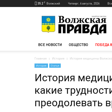
C
35.2
Волжский
Четверг, 6 августа, 2026
Вс
Новости
Волжского
—
Волжская
правда
ВСЕ НОВОСТИ
ОБЩЕСТВО
ПОБЕДА 8
Главная
История
История медицины Волжског
История
Статья
История медиц
какие трудност
преодолевать 