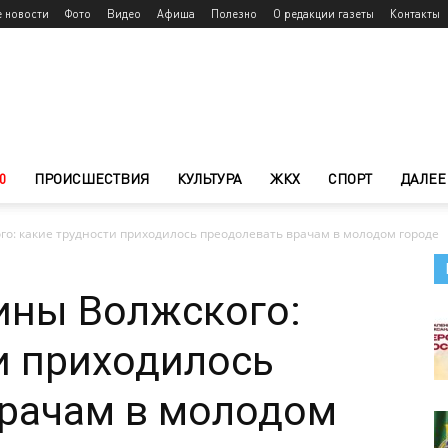
е новости
Фото
Видео
Афиша
Полезно
О редакции газеты
Контакты
0
ПРОИСШЕСТВИЯ
КУЛЬТУРА
ЖКХ
СПОРТ
ДАЛЕЕ
о: какие трудности приходилось преодолевать врачам в молодом городе
ины Волжского:
и приходилось
врачам в молодом