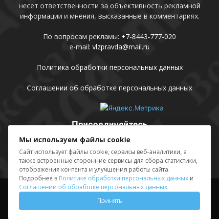
несет ответственности за объективность рекламной
информации и мнения, высказанные в комментариях.
По вопросам рекламы:
+7-8443-777-020
e-mail:
vlzpravda@mail.ru
Политика обработки персональных данных
Соглашении об обработке персональных данных
Присоединяйтесь
Мы используем файлы cookie
Сайт использует файлы cookie, сервисы веб-аналитики, а
также встроенные сторонние сервисы для сбора статистики,
отображения контента и улучшения работы сайта.
Подробнее в
Политике обработки персональных данных
и
Соглашении об обработке персональных данных
.
Выходные данные
Sing in
Принять
© АМУ «Редакция газеты «Волжская правда», 2012-2026