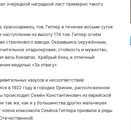
сал очередной наградной лист примерно такого
, красноармеец тов. Гитлер в течение восьми суток
 наступлении на высоту 174 тов. Гитлер огнём
ие стрелкового взвода. Оказавшись окружённым,
лючительное хладнокровие, стойкость и мужество,
вал весь боезапас. Храбрый боец и отличный
ения медалью «За отвагу».
дивительных казусов и несоответствий.
ся в 1922 году в городке Оринин, расположенном
бы происходил Семён Константинович из еврейской
и так же, как и у большинства других мальчишек
ду члена комсомола Семёна Гитлера призвали в ряды
 Отечественной.