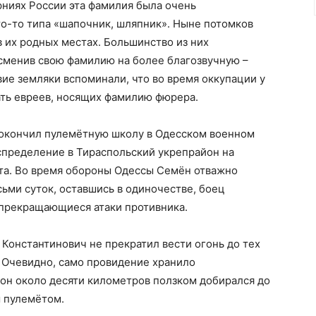
рниях России эта фамилия была очень
то-то типа «шапочник, шляпник». Ныне потомков
в их родных местах. Большинство из них
 сменив свою фамилию на более благозвучную –
ие земляки вспоминали, что во время оккупации у
ать евреев, носящих фамилию фюрера.
 окончил пулемётную школу в Одесском военном
аспределение в Тираспольский укрепрайон на
та. Во время обороны Одессы Семён отважно
сьми суток, оставшись в одиночестве, боец
прекращающиеся атаки противника.
Константинович не прекратил вести огонь до тех
. Очевидно, само провидение хранило
 он около десяти километров ползком добирался до
 пулемётом.