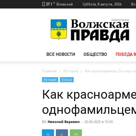
C
27.1
Волжский
Суббота, 8 августа, 2026
Вс
Новости
Волжского
—
Волжская
правда
ВСЕ НОВОСТИ
ОБЩЕСТВО
ПОБЕДА 8
Главная
История
Как красноармеец Гитлер с
История
Статья
Как красноарме
однофамильцем
От
Николай Варавин
-
26.06.2025 в 15:43