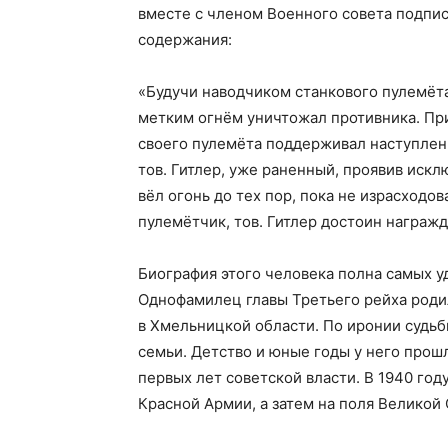
вместе с членом Военного совета подпи
содержания:
«Будучи наводчиком станкового пулемёта
метким огнём уничтожал противника. При
своего пулемёта поддерживал наступлен
тов. Гитлер, уже раненный, проявив иск
вёл огонь до тех пор, пока не израсходо
пулемётчик, тов. Гитлер достоин награжд
Биография этого человека полна самых у
Однофамилец главы Третьего рейха родил
в Хмельницкой области. По иронии судь
семьи. Детство и юные годы у него прошл
первых лет советской власти. В 1940 го
Красной Армии, а затем на поля Великой