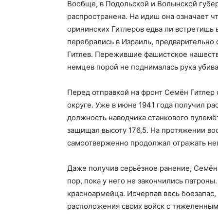
Вообще, в Подольской и Волынской губе
распространена. На идиш она означает ч
орининских Гитлеров едва ли встретишь 
перебрались в Израиль, предварительно
Гитлев. Пережившие фашистское нашеств
немцев порой не поднималась рука убив
Перед отправкой на фронт Семён Гитлер
округе. Уже в июне 1941 года получил р
должность наводчика станкового пулемё
защищал высоту 176,5. На протяжении во
самоотверженно продолжал отражать не
Даже получив серьёзное ранение, Семён 
пор, пока у него не закончились патроны
красноармейца. Исчерпав весь боезапас,
расположения своих войск с тяжеленным