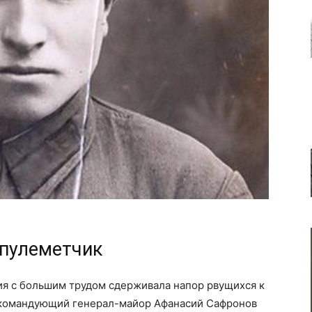
 пулеметчик
ия с большим трудом сдерживала напор рвущихся к
ё командующий генерал-майор Афанасий Сафронов