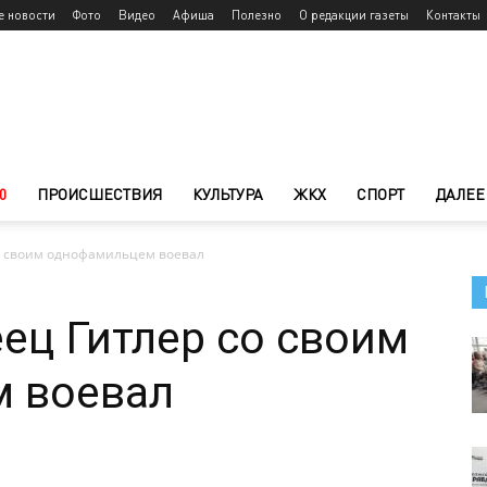
е новости
Фото
Видео
Афиша
Полезно
О редакции газеты
Контакты
0
ПРОИСШЕСТВИЯ
КУЛЬТУРА
ЖКХ
СПОРТ
ДАЛЕЕ
о своим однофамильцем воевал
ец Гитлер со своим
 воевал