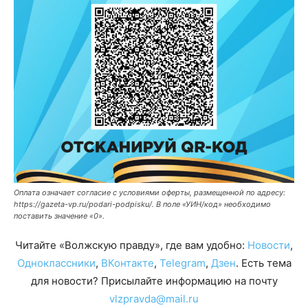
Оплата означает согласие с условиями оферты, размещенной по адресу:
https://gazeta-vp.ru/podari-podpisku/. В поле «УИН/код» необходимо
поставить значение «0».
Читайте «Волжскую правду», где вам удобно:
Новости
,
Одноклассники
,
ВКонтакте
,
Telegram
,
Дзен
. Есть тема
для новости? Присылайте информацию на почту
vlzpravda@mail.ru