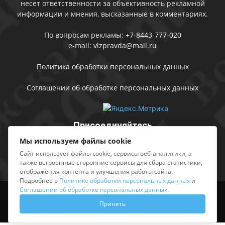
несет ответственности за объективность рекламной
информации и мнения, высказанные в комментариях.
По вопросам рекламы:
+7-8443-777-020
e-mail:
vlzpravda@mail.ru
Политика обработки персональных данных
Соглашении об обработке персональных данных
Присоединяйтесь
Мы используем файлы cookie
Сайт использует файлы cookie, сервисы веб-аналитики, а
также встроенные сторонние сервисы для сбора статистики,
отображения контента и улучшения работы сайта.
Подробнее в
Политике обработки персональных данных
и
Соглашении об обработке персональных данных
.
Выходные данные
Sing in
Принять
© АМУ «Редакция газеты «Волжская правда», 2012-2026