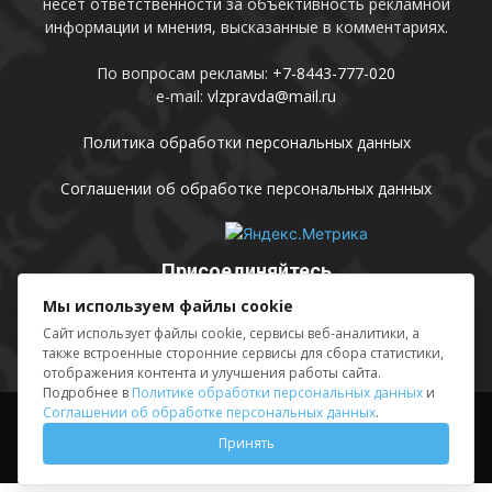
несет ответственности за объективность рекламной
информации и мнения, высказанные в комментариях.
По вопросам рекламы:
+7-8443-777-020
e-mail:
vlzpravda@mail.ru
Политика обработки персональных данных
Соглашении об обработке персональных данных
Присоединяйтесь
Мы используем файлы cookie
Сайт использует файлы cookie, сервисы веб-аналитики, а
также встроенные сторонние сервисы для сбора статистики,
отображения контента и улучшения работы сайта.
Подробнее в
Политике обработки персональных данных
и
Соглашении об обработке персональных данных
.
Выходные данные
Sing in
Принять
© АМУ «Редакция газеты «Волжская правда», 2012-2026