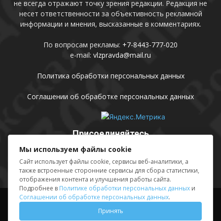
не всегда отражают точку зрения редакции. Редакция не
несет ответственности за объективность рекламной
информации и мнения, высказанные в комментариях.
По вопросам рекламы:
+7-8443-777-020
e-mail:
vlzpravda@mail.ru
Политика обработки персональных данных
Соглашении об обработке персональных данных
Присоединяйтесь
Мы используем файлы cookie
Сайт использует файлы cookie, сервисы веб-аналитики, а
также встроенные сторонние сервисы для сбора статистики,
отображения контента и улучшения работы сайта.
Подробнее в
Политике обработки персональных данных
и
Соглашении об обработке персональных данных
.
Выходные данные
Sing in
Принять
© АМУ «Редакция газеты «Волжская правда», 2012-2026