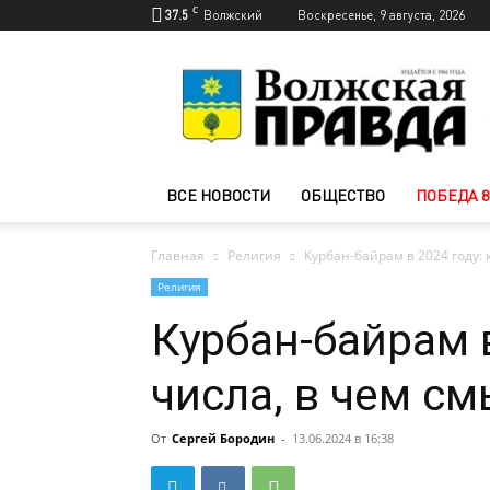
C
37.5
Волжский
Воскресенье, 9 августа, 2026
Новости
Волжского
—
Волжская
правда
ВСЕ НОВОСТИ
ОБЩЕСТВО
ПОБЕДА 8
Главная
Религия
Курбан-байрам в 2024 году: 
Религия
Курбан-байрам в
числа, в чем с
От
Сергей Бородин
-
13.06.2024 в 16:38