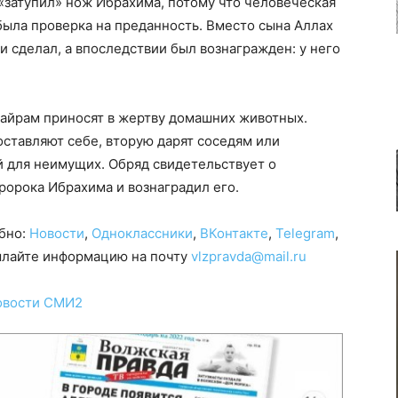
 «затупил» нож Ибрахима, потому что человеческая
ыла проверка на преданность. Вместо сына Аллах
 и сделал, а впоследствии был вознагражден: у него
байрам приносят в жертву домашних животных.
оставляют себе, вторую дарят соседям или
й для неимущих. Обряд свидетельствует о
ророка Ибрахима и вознаградил его.
обно:
Новости
,
Одноклассники
,
ВКонтакте
,
Telegram
,
сылайте информацию на почту
vlzpravda@mail.ru
овости СМИ2