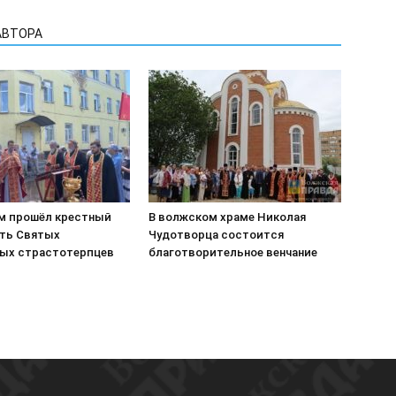
АВТОРА
м прошёл крестный
В волжском храме Николая
ять Святых
Чудотворца состоится
ых страстотерпцев
благотворительное венчание