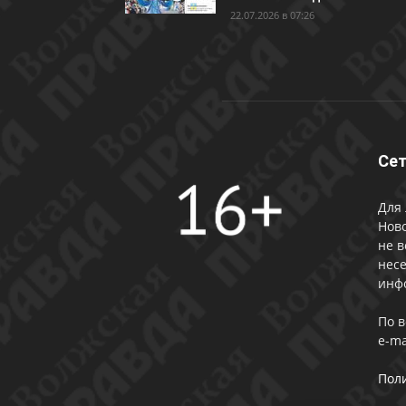
22.07.2026 в 07:26
Сет
Для 
Ново
не в
несе
инф
По 
e-ma
Пол