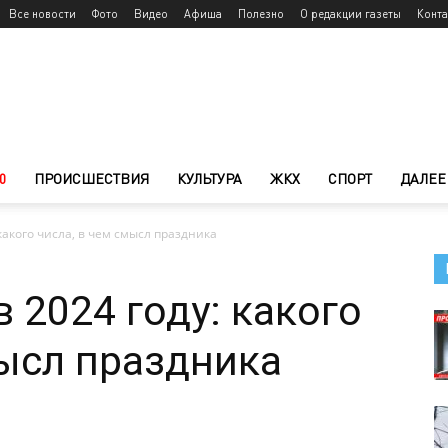
Все новости
Фото
Видео
Афиша
Полезно
О редакции газеты
Конт
0
ПРОИСШЕСТВИЯ
КУЛЬТУРА
ЖКХ
СПОРТ
ДАЛЕЕ
какого числа, в чем смысл праздника
 2024 году: какого
мысл праздника