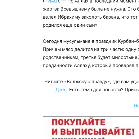
(
РИАЦ
). — Но Аллах в последний момент
жертва Всевышнему была не нужна. Это б
велел Ибрахиму заколоть барана, что тот
родился еще один сын».
Сегодня мусульмане в праздник Курбан-
Причем мясо делится на три части: одну 
родственникам, третья будет милостыне
преданности Аллаху, который проверял п
Читайте «Волжскую правду», где вам уд
Дзен
. Есть тема для новости? При
Н