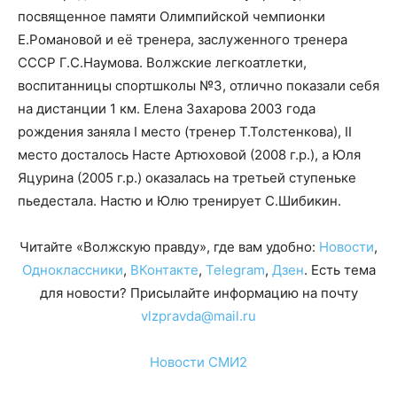
посвященное памяти Олимпийской чемпионки
Е.Романовой и её тренера, заслуженного тренера
СССР Г.С.Наумова. Волжские легкоатлетки,
воспитанницы спортшколы №3, отлично показали себя
на дистанции 1 км. Елена Захарова 2003 года
рождения заняла I место (тренер Т.Толстенкова), II
место досталось Насте Артюховой (2008 г.р.), а Юля
Яцурина (2005 г.р.) оказалась на третьей ступеньке
пьедестала. Настю и Юлю тренирует С.Шибикин.
Читайте «Волжскую правду», где вам удобно:
Новости
,
Одноклассники
,
ВКонтакте
,
Telegram
,
Дзен
. Есть тема
для новости? Присылайте информацию на почту
vlzpravda@mail.ru
Новости СМИ2