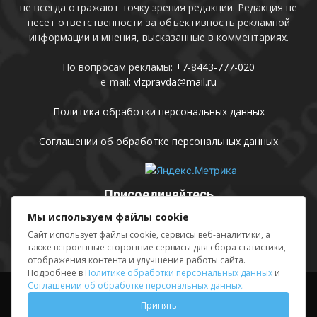
не всегда отражают точку зрения редакции. Редакция не
несет ответственности за объективность рекламной
информации и мнения, высказанные в комментариях.
По вопросам рекламы:
+7-8443-777-020
e-mail:
vlzpravda@mail.ru
Политика обработки персональных данных
Соглашении об обработке персональных данных
Присоединяйтесь
Мы используем файлы cookie
Сайт использует файлы cookie, сервисы веб-аналитики, а
также встроенные сторонние сервисы для сбора статистики,
отображения контента и улучшения работы сайта.
Подробнее в
Политике обработки персональных данных
и
Соглашении об обработке персональных данных
.
Выходные данные
Sing in
Принять
© АМУ «Редакция газеты «Волжская правда», 2012-2026