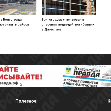
ту Волгограда
Волгоградец участвовал в
ются пять рейсов
спасении медведей, погибавших
в Дагестане
Полезное
К