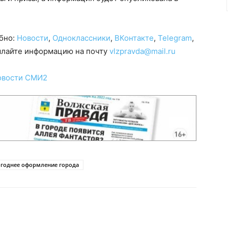
обно:
Новости
,
Одноклассники
,
ВКонтакте
,
Telegram
,
сылайте информацию на почту
vlzpravda@mail.ru
овости СМИ2
годнее оформление города