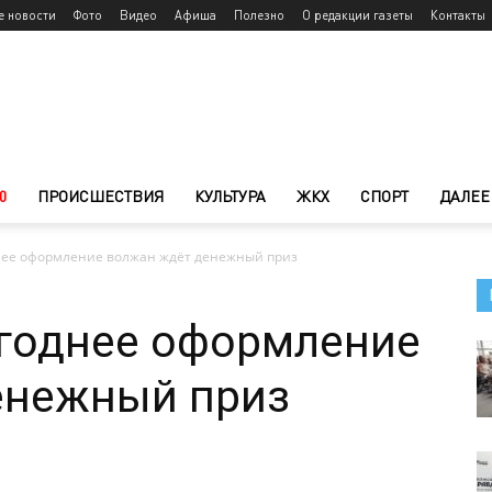
е новости
Фото
Видео
Афиша
Полезно
О редакции газеты
Контакты
0
ПРОИСШЕСТВИЯ
КУЛЬТУРА
ЖКХ
СПОРТ
ДАЛЕЕ
нее оформление волжан ждёт денежный приз
огоднее оформление
енежный приз