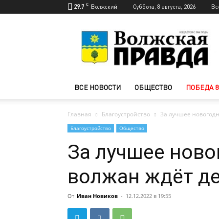
C
29.7
Волжский
Суббота, 8 августа, 2026
Вс
Новости
Волжского
—
Волжская
правда
ВСЕ НОВОСТИ
ОБЩЕСТВО
ПОБЕДА 8
Главная
Благоустройство
За лучшее новогод
Благоустройство
Общество
За лучшее нов
волжан ждёт д
От
Иван Новиков
-
12.12.2022 в 19:55