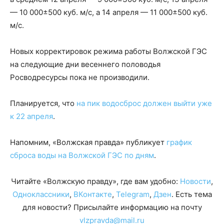
— 10 000±500 куб. м/с, а 14 апреля — 11 000±500 куб.
м/с.
Новых корректировок режима работы Волжской ГЭС
на следующие дни весеннего половодья
Росводресурсы пока не производили.
Планируется, что
на пик водосброс должен выйти уже
к 22 апреля
.
Напомним, «Волжская правда» публикует
график
сброса воды на Волжской ГЭС по дням
.
Читайте «Волжскую правду», где вам удобно:
Новости
,
Одноклассники
,
ВКонтакте
,
Telegram
,
Дзен
. Есть тема
для новости? Присылайте информацию на почту
vlzpravda@mail.ru