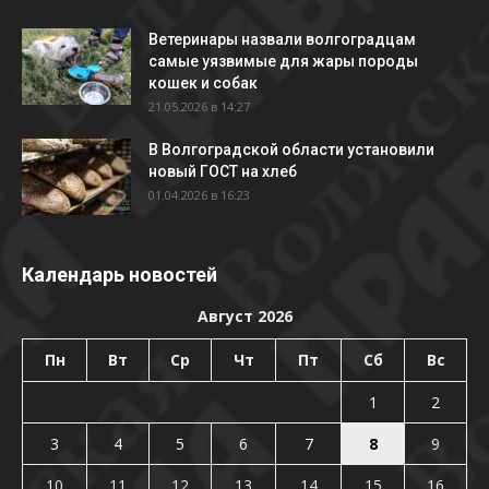
Ветеринары назвали волгоградцам
самые уязвимые для жары породы
кошек и собак
21.05.2026 в 14:27
В Волгоградской области установили
новый ГОСТ на хлеб
01.04.2026 в 16:23
Календарь новостей
Август 2026
Пн
Вт
Ср
Чт
Пт
Сб
Вс
1
2
3
4
5
6
7
8
9
10
11
12
13
14
15
16