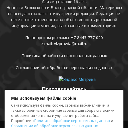
Для лиц старше 16 лет.
Новости Волжского и Волгоградской области. Материалы
не всегда отражают точку зрения редакции. Редакция не
несет ответственности за объективность рекламной
информации и мнения, высказанные в комментариях.
По вопросам рекламы:
+7-8443-777-020
e-mail:
vlzpravda@mail.ru
Политика обработки персональных данных
Соглашении об обработке персональных данных
Присоединяйтесь
Мы используем файлы cookie
Сайт использует файлы cookie, сервисы веб-аналитики, а
также встроенные сторонние сервисы для сбора статистики,
отображения контента и улучшения работы сайта.
Подробнее в
Политике обработки персональных данных
и
Соглашении об обработке персональных данных
.
Выходные данные
Sing in