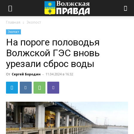
Главная
Экопост
Экопост
На пороге половодья
Волжской ГЭС вновь
урезали сброс воды
От
Сергей Бородин
-
11.04.2024 в 16:32