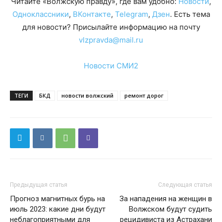
Читайте «Волжскую правду», где вам удобно:
Новости
,
Одноклассники
,
ВКонтакте
,
Telegram
,
Дзен
. Есть тема
для новости? Присылайте информацию на почту
vlzpravda@mail.ru
Новости СМИ2
ТЕГИ
БКД
новости волжский
ремонт дорог
Предыдущая статья
Следующая статья
Прогноз магнитных бурь на
За нападения на женщин в
июль 2023: какие дни будут
Волжском будут судить
неблагоприятными для
рецидивиста из Астрахани