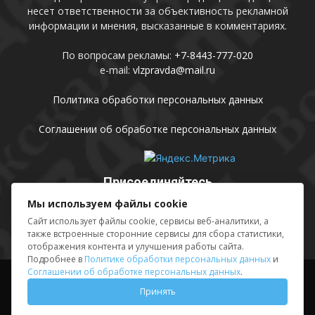
несет ответственности за объективность рекламной
информации и мнения, высказанные в комментариях.
По вопросам рекламы:
+7-8443-777-020
e-mail:
vlzpravda@mail.ru
Политика обработки персональных данных
Соглашении об обработке персональных данных
Присоединяйтесь
Мы используем файлы cookie
Сайт использует файлы cookie, сервисы веб-аналитики, а
также встроенные сторонние сервисы для сбора статистики,
отображения контента и улучшения работы сайта.
Подробнее в
Политике обработки персональных данных
и
Соглашении об обработке персональных данных
.
Выходные данные
Sing in
Принять
© АМУ «Редакция газеты «Волжская правда», 2012-2026