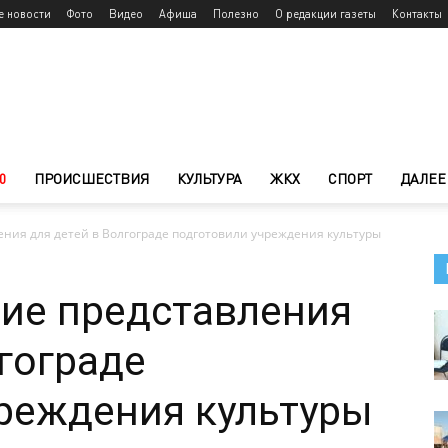
е новости
Фото
Видео
Афиша
Полезно
О редакции газеты
Контакты
0
ПРОИСШЕСТВИЯ
КУЛЬТУРА
ЖКХ
СПОРТ
ДАЛЕЕ
ения для детей в Волгограде подготовили учреждения культуры
ие представления
лгограде
реждения культуры