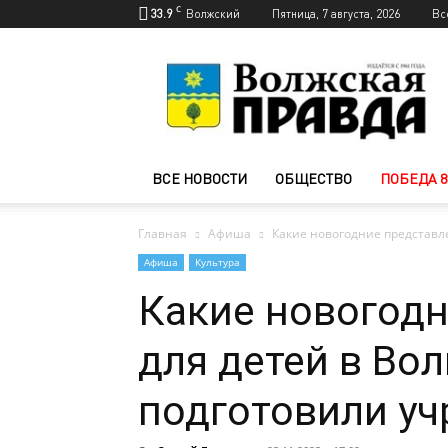
C
33.9
Волжский
Пятница, 7 августа, 2026
Вс
Новости
Волжского
—
Волжская
правда
ВСЕ НОВОСТИ
ОБЩЕСТВО
ПОБЕДА 8
Главная
Афиша
Какие новогодние представл
Афиша
Культура
Какие новогодн
для детей в Во
подготовили уч