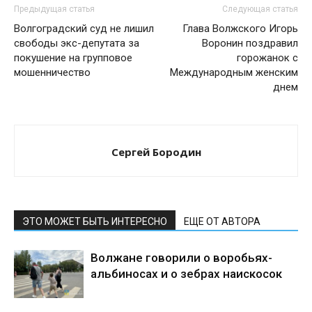
Предыдущая статья
Следующая статья
Волгоградский суд не лишил
Глава Волжского Игорь
свободы экс-депутата за
Воронин поздравил
покушение на групповое
горожанок с
мошенничество
Международным женским
днем
Сергей Бородин
ЭТО МОЖЕТ БЫТЬ ИНТЕРЕСНО
ЕЩЕ ОТ АВТОРА
Волжане говорили о воробьях-
альбиносах и о зебрах наискосок