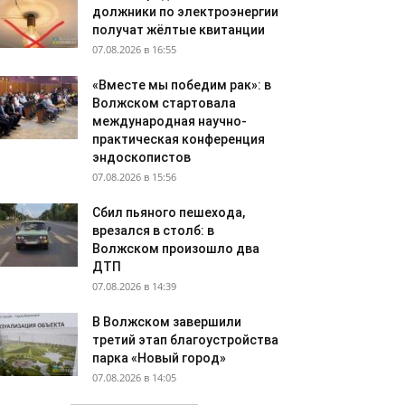
должники по электроэнергии
получат жёлтые квитанции
07.08.2026 в 16:55
«Вместе мы победим рак»: в
Волжском стартовала
международная научно-
практическая конференция
эндоскопистов
07.08.2026 в 15:56
Сбил пьяного пешехода,
врезался в столб: в
Волжском произошло два
ДТП
07.08.2026 в 14:39
В Волжском завершили
третий этап благоустройства
парка «Новый город»
07.08.2026 в 14:05