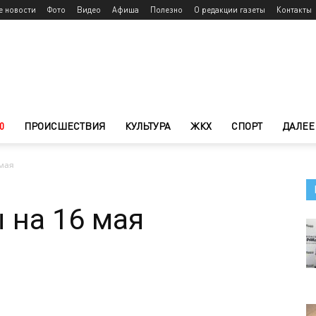
е новости
Фото
Видео
Афиша
Полезно
О редакции газеты
Контакты
0
ПРОИСШЕСТВИЯ
КУЛЬТУРА
ЖКХ
СПОРТ
ДАЛЕЕ
 мая
 на 16 мая