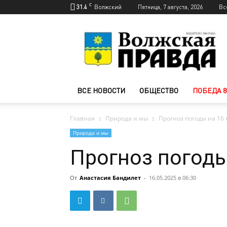
C
31.4
Волжский
Пятница, 7 августа, 2026
Вс
Новости
Волжского
—
Волжская
правда
ВСЕ НОВОСТИ
ОБЩЕСТВО
ПОБЕДА 8
Главная
Природа и мы
Прогноз погоды на 16
Природа и мы
Прогноз погоды
От
Анастасия Бандилет
-
16.05.2025 в 06:30