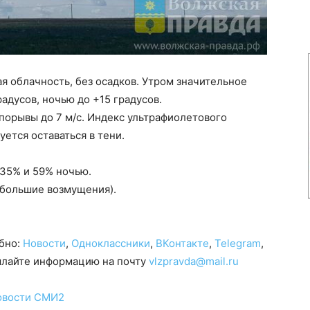
я облачность, без осадков. Утром значительное
радусов, ночью до +15 градусов.
 порывы до 7 м/с. Индекс ультрафиолетового
ется оставаться в тени.
 35% и 59% ночью.
ебольшие возмущения).
обно:
Новости
,
Одноклассники
,
ВКонтакте
,
Telegram
,
сылайте информацию на почту
vlzpravda@mail.ru
овости СМИ2