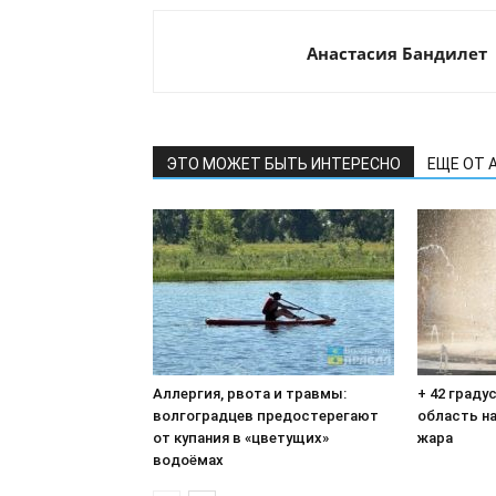
Анастасия Бандилет
ЭТО МОЖЕТ БЫТЬ ИНТЕРЕСНО
ЕЩЕ ОТ 
Аллергия, рвота и травмы:
+ 42 граду
волгоградцев предостерегают
область н
от купания в «цветущих»
жара
водоёмах