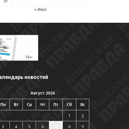
31
« Июл
алендарь новостей
Август 2026
Пн
Вт
Ср
Чт
Пт
Сб
Вс
1
2
3
4
5
6
7
8
9