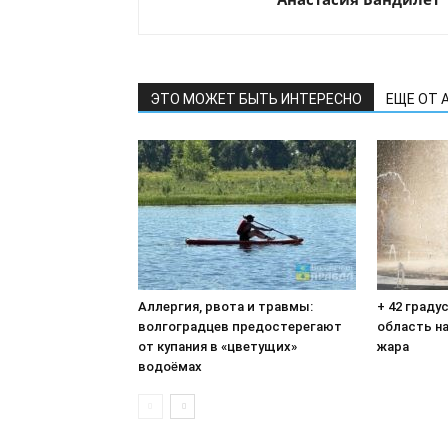
ЭТО МОЖЕТ БЫТЬ ИНТЕРЕСНО
ЕЩЕ ОТ 
Аллергия, рвота и травмы:
+ 42 граду
волгоградцев предостерегают
область н
от купания в «цветущих»
жара
водоёмах