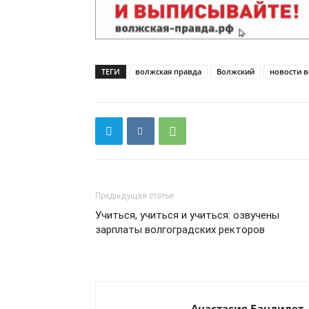
ТЕГИ
волжская правда
Волжский
новости 
Предыдущая статья
Учиться, учиться и учиться: озвучены
зарплаты волгоградских ректоров
Анастасия Бандилет