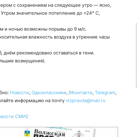
чером с сохранением на следующее утро — ясно,
 Утром значительное потепление до +24° С,
ом и ночью возможны порывы до 9 м/с.
тносительная влажность воздуха в утренние часы
, днём рекомендовано оставаться в тени.
ольшие возмущения).
обно:
Новости
,
Одноклассники
,
ВКонтакте
,
Telegram
,
сылайте информацию на почту
vlzpravda@mail.ru
овости СМИ2