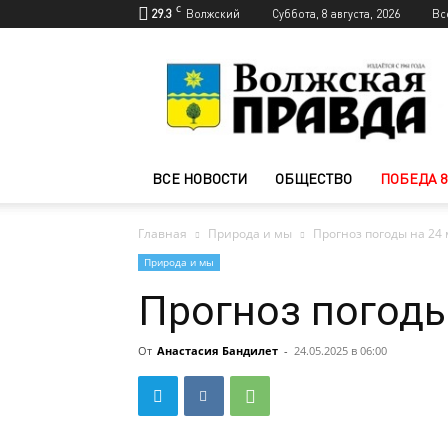
C
29.3
Волжский
Суббота, 8 августа, 2026
Вс
Новости
Волжского
—
Волжская
правда
ВСЕ НОВОСТИ
ОБЩЕСТВО
ПОБЕДА 8
Главная
Природа и мы
Прогноз погоды на 24
Природа и мы
Прогноз погоды
От
Анастасия Бандилет
-
24.05.2025 в 06:00