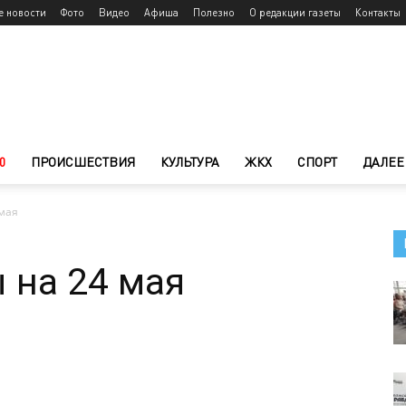
е новости
Фото
Видео
Афиша
Полезно
О редакции газеты
Контакты
0
ПРОИСШЕСТВИЯ
КУЛЬТУРА
ЖКХ
СПОРТ
ДАЛЕЕ
 мая
 на 24 мая