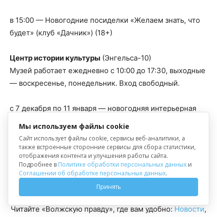
в 15:00 — Новогодние посиделки «Желаем знать, что
будет» (клуб «Дачник») (18+)
Центр истории культуры
(Энгельса-10)
Музей работает ежедневно с 10:00 до 17:30, выходные
— воскресенье, понедельник. Вход свободный.
с 7 декабря по 11 января — новогодняя интерьерная
выставка в сине-белых тонах » Цвет небесный». (0+)
Мы используем файлы cookie
Сайт использует файлы cookie, сервисы веб-аналитики, а
Новый экспериментальный театр (+7 8442 3808-
также встроенные сторонние сервисы для сбора статистики,
отображения контента и улучшения работы сайта.
45, +7 8442 38-08-40 )
Подробнее в
Политике обработки персональных данных
и
Соглашении об обработке персональных данных
.
в 19:00 — «Стакан воды» (12+)
Принять
Читайте «Волжскую правду», где вам удобно:
Новости
,