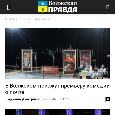
Главная
Теги
премьера
В Волжском покажут премьеру комедии
о почте
Людмила Дмитриева
-
07.02.2026 в 11:12
0