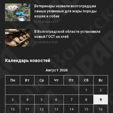
Ветеринары назвали волгоградцам
самые уязвимые для жары породы
кошек и собак
21.05.2026 в 14:27
В Волгоградской области установили
новый ГОСТ на хлеб
01.04.2026 в 16:23
Календарь новостей
Август 2026
Пн
Вт
Ср
Чт
Пт
Сб
Вс
1
2
3
4
5
6
7
8
9
10
11
12
13
14
15
16