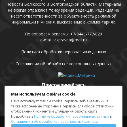
Новости Волжского и Волгоградской области. Материалы
не всегда отражают точку зрения редакции. Редакция не
несет ответственности за объективность рекламной
информации и мнения, высказанные в комментариях.
По вопросам рекламы:
+7-8443-777-020
e-mail:
vlzpravda@mail.ru
Политика обработки персональных данных
Соглашении об обработке персональных данных
Присоединяйтесь
Мы используем файлы cookie
Сайт использует файлы cookie, сервисы веб-аналитики, а
также встроенные сторонние сервисы для сбора статистики,
отображения контента и улучшения работы сайта.
Подробнее в
Политике обработки персональных данных
и
Соглашении об обработке персональных данных
.
Выходные данные
Sing in