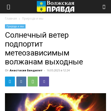
Главная
Природа и мы
Природа и мы
Солнечный ветер
подпортит
метеозависимым
волжанам выходные
От
Анастасия Бандилет
-
16.05.2025 в 12:24