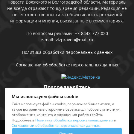
Новости Волжского и Волгоградской области. Материалы
не всегда отражают точку зрения редакции. Редакция не
несет ответственности за объективность рекламной
информации и мнения, высказанные в комментариях.
По вопросам рекламы:
+7-8443-777-020
e-mail:
vlzpravda@mail.ru
Политика обработки персональных данных
Соглашении об обработке персональных данных
Присоединяйтесь
Мы используем файлы cookie
Сайт использует файлы cookie, сервисы веб-аналитики, а
также встроенные сторонние сервисы для сбора статистики,
отображения контента и улучшения работы сайта.
Подробнее в
Политике обработки персональных данных
и
Соглашении об обработке персональных данных
.
Выходные данные
Sing in
Принять