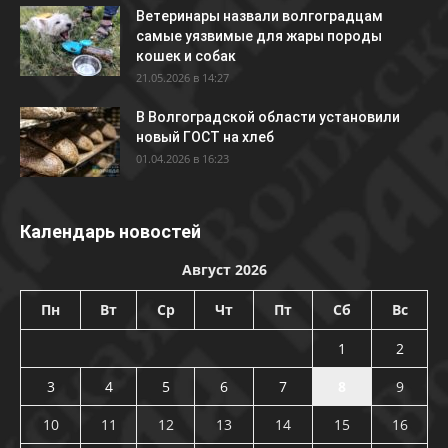
Ветеринары назвали волгоградцам
самые уязвимые для жары породы
кошек и собак
21.05.2026 в 14:27
В Волгоградской области установили
новый ГОСТ на хлеб
01.04.2026 в 16:23
Календарь новостей
Август 2026
Пн
Вт
Ср
Чт
Пт
Сб
Вс
1
2
3
4
5
6
7
8
9
10
11
12
13
14
15
16