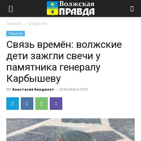
Главная
Общество
Общество
Связь времён: волжские
дети зажгли свечи у
памятника генералу
Карбышеву
От
Анастасия Бандилет
-
22.06.2026 в 15:01