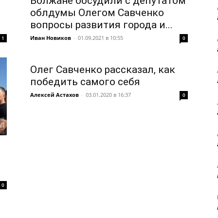
Волжане обсудили с депутатом
облдумы Олегом Савченко
вопросы развития города и...
Иван Новиков
-
01.09.2021 в 10:55
1
0
Олег Савченко рассказал, как
победить самого себя
Алексей Астахов
-
03.01.2020 в 16:37
0
0