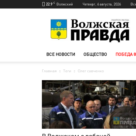
C
22.9
Волжский
Четверг, 6 августа, 2026
Вс
Новости
Волжского
—
Волжская
правда
ВСЕ НОВОСТИ
ОБЩЕСТВО
ПОБЕДА 8
Главная
Теги
Олег савченко