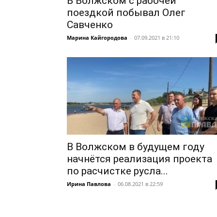
В Волжском с рабочей
поездкой побывал Олег
Савченко
Марина Кайгородова
-
07.09.2021 в 21:10
В Волжском в будущем году
начнётся реализация проекта
по расчистке русла...
Ирина Павлова
-
06.08.2021 в 22:59