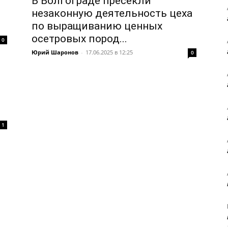
В Волгограде пресекли
незаконную деятельность цеха
по выращиванию ценных
осетровых пород...
0
Юрий Шаронов
-
17.06.2025 в 12:25
0
1