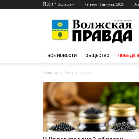
C
33.1
Волжский
Четверг, 6 августа, 2026
Вс
Новости
Волжского
—
Волжская
правда
ВСЕ НОВОСТИ
ОБЩЕСТВО
ПОБЕДА 8
Главная
Теги
осетры