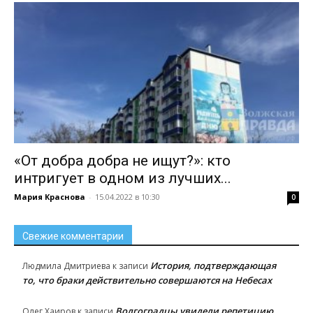
«От добра добра не ищут?»: кто
интригует в одном из лучших...
Мария Краснова
-
15.04.2022 в 10:30
0
Свежие комментарии
История, подтверждающая
Людмила Дмитриева
к записи
то, что браки действительно совершаются на Небесах
Волгоградцы увидели репетицию
Олег Хаиров
к записи