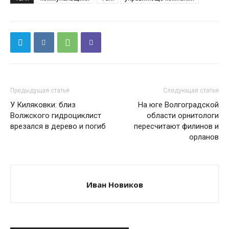
Предыдущая статья
Следующая статья
У Киляковки: близ
На юге Волгоградской
Волжского гидроциклист
области орнитологи
врезался в дерево и погиб
пересчитают филинов и
орланов
Иван Новиков