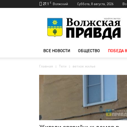
C
27.1
Волжский
Суббота, 8 августа, 2026
Вс
Новости
Волжского
—
Волжская
правда
ВСЕ НОВОСТИ
ОБЩЕСТВО
ПОБЕДА 8
Главная
Теги
ветхое жилье