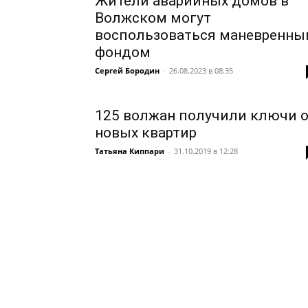
Жители аварийных домов в
Волжском могут
воспользоваться маневренн
фондом
Сергей Бородин
-
26.08.2023 в 08:35
125 волжан получили ключи 
новых квартир
Татьяна Киппари
-
31.10.2019 в 12:28