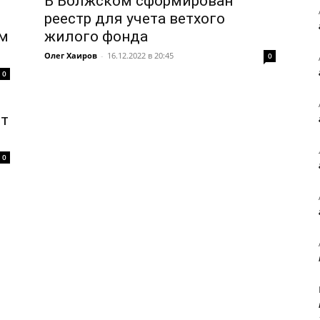
В Волжском сформирован
реестр для учета ветхого
ым
жилого фонда
Олег Хаиров
-
16.12.2022 в 20:45
0
0
от
0