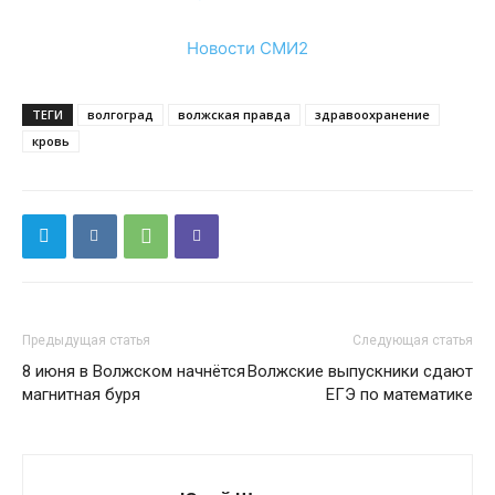
Новости СМИ2
ТЕГИ
волгоград
волжская правда
здравоохранение
кровь
Предыдущая статья
Следующая статья
8 июня в Волжском начнётся
Волжские выпускники сдают
магнитная буря
ЕГЭ по математике