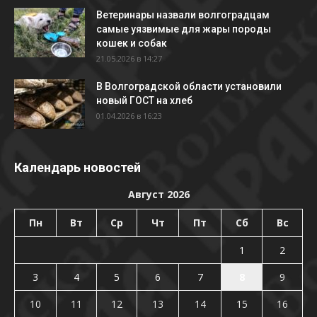
Ветеринары назвали волгоградцам
самые уязвимые для жары породы
кошек и собак
21.05.2026 в 14:27
В Волгоградской области установили
новый ГОСТ на хлеб
01.04.2026 в 16:23
Календарь новостей
Август 2026
Пн
Вт
Ср
Чт
Пт
Сб
Вс
1
2
3
4
5
6
7
8
9
10
11
12
13
14
15
16