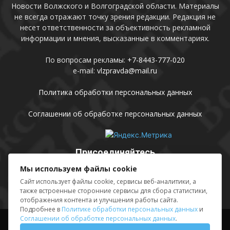
Новости Волжского и Волгоградской области. Материалы
не всегда отражают точку зрения редакции. Редакция не
несет ответственности за объективность рекламной
информации и мнения, высказанные в комментариях.
По вопросам рекламы:
+7-8443-777-020
e-mail:
vlzpravda@mail.ru
Политика обработки персональных данных
Соглашении об обработке персональных данных
Присоединяйтесь
Мы используем файлы cookie
Сайт использует файлы cookie, сервисы веб-аналитики, а
также встроенные сторонние сервисы для сбора статистики,
отображения контента и улучшения работы сайта.
Подробнее в
Политике обработки персональных данных
и
Соглашении об обработке персональных данных
.
Выходные данные
Sing in