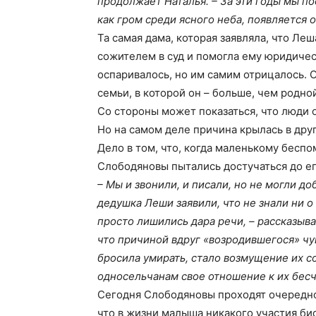
продолжает Наталья. – За эти годы мы по
как гром среди ясного неба, появляется о
Та самая дама, которая заявляла, что Ле
сожителем в суд и помогла ему юридическ
оспаривалось, но им самим отрицалось. 
семьи, в которой он – больше, чем родно
Со стороны может показаться, что люди 
Но на самом деле причина крылась в дру
Дело в том, что, когда маленькому бесп
Слободяновы пытались достучаться до е
– Мы и звонили, и писали, но не могли до
дедушка Леши заявили, что не знали ни о
просто лишились дара речи, – рассказыва
что причиной вдруг «возродившегося» чув
бросила умирать, стало возмущение их с
односельчанам свое отношение к их бес
Сегодня Слободяновы проходят очередной
что в жизни малыша никакого участия би