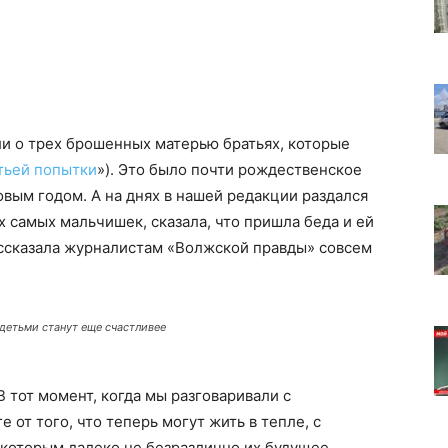
и о трех брошенных матерью братьях, которые
тьей попытки
»). Это было почти рождественское
овым годом. А на днях в нашей редакции раздался
ех самых мальчишек, сказала, что пришла беда и ей
ассказала журналистам «Волжской правды» совсем
 детьми станут еще счастливее
 тот момент, когда мы разговаривали с
 от того, что теперь могут жить в тепле, с
, которым далеко не безразлично их будущее.