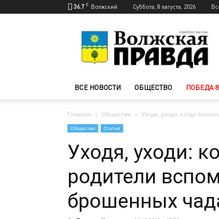
C
36.7
Волжский
Суббота, 8 августа, 2026
Вс
Новости
Волжского
—
Волжская
правда
ВСЕ НОВОСТИ
ОБЩЕСТВО
ПОБЕДА 8
Главная
Общество
Уходя, уходи: когда биол
Общество
Статья
Уходя, уходи: к
родители вспо
брошенных чад