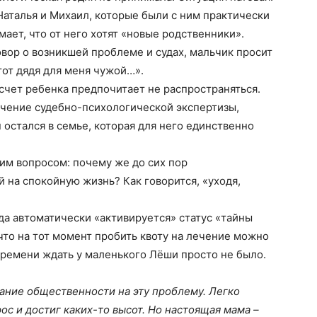
Наталья и Михаил, которые были с ним практически
ает, что от него хотят «новые родственники».
овор о возникшей проблеме и судах, мальчик просит
тот дядя для меня чужой…».
асчет ребенка предпочитает не распространяться.
ючение судебно-психологической экспертизы,
н остался в семье, которая для него единственно
им вопросом: почему же до сих пор
 на спокойную жизнь? Как говорится, «уходя,
да автоматически «активируется» статус «тайны
что на тот момент пробить квоту на лечение можно
времени ждать у маленького Лёши просто не было.
ание общественности на эту проблему. Легко
рос и достиг каких-то высот. Но настоящая мама –