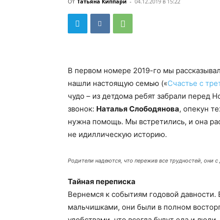
От
Татьяна Киппари
-
04.12.2019 в 15:22
В первом номере 2019-го мы рассказывал
нашли настоящую семью («
Счастье с тре
чудо – из детдома ребят забрали перед Н
звонок:
Наталья Слободянова
, опекун т
нужна помощь. Мы встретились, и она р
не идиллическую историю.
Родители надеются, что пережив все трудностей, они с
Тайная переписка
Вернемся к событиям годовой давности. В
мальчишками, они были в полном восторге
удобствами, что всегда будут еда и люди