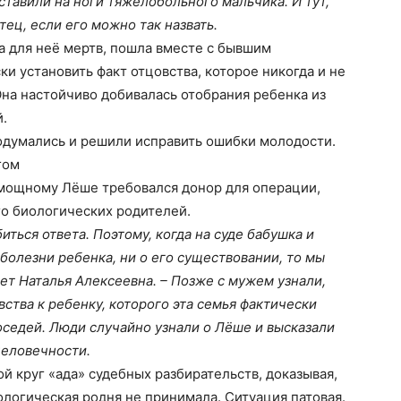
ставили на ноги тяжелобольного мальчика. И тут,
тец, если его можно так назвать.
ша для неё мертв, пошла вместе с бывшим
и установить факт отцовства, которое никогда и не
Она настойчиво добивалась отобрания ребенка из
й.
одумались и решили исправить ошибки молодости.
гом
омощному Лёше требовался донор для операции,
го биологических родителей.
биться ответа. Поэтому, когда на суде бабушка и
 болезни ребенка, ни о его существовании, то мы
ет Наталья Алексеевна. – Позже с мужем узнали,
ства к ребенку, которого эта семья фактически
оседей. Люди случайно узнали о Лёше и высказали
человечности.
 круг «ада» судебных разбирательств, доказывая,
ологическая родня не принимала. Ситуация патовая.