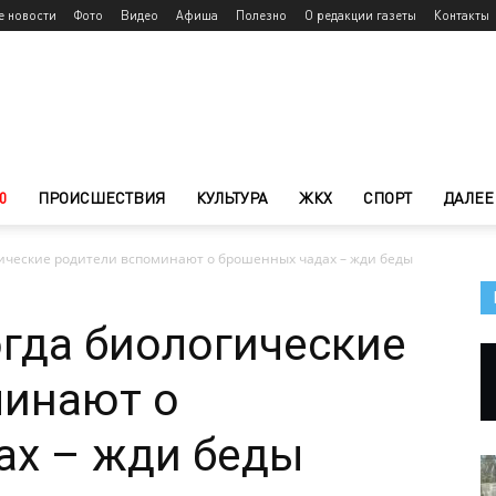
е новости
Фото
Видео
Афиша
Полезно
О редакции газеты
Контакты
0
ПРОИСШЕСТВИЯ
КУЛЬТУРА
ЖКХ
СПОРТ
ДАЛЕЕ
огические родители вспоминают о брошенных чадах – жди беды
огда биологические
минают о
ах – жди беды