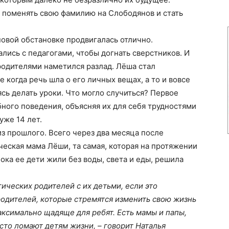
в поменять свою фамилию на Слободянов и стать
новой обстановке продвигалась отлично.
лись с педагогами, чтобы догнать сверстников. И
родителями наметился разлад. Лёша стал
 когда речь шла о его личных вещах, а то и вовсе
сь делать уроки. Что могло случиться? Первое
ного поведения, объясняя их для себя трудностями
уже 14 лет.
из прошлого. Всего через два месяца после
ческая мама Лёши, та самая, которая на протяжении
ока ее дети жили без воды, света и еды, решила
гических родителей с их детьми, если это
 родителей, которые стремятся изменить свою жизнь
аксимально щадяще для ребят. Есть мамы и папы,
осто ломают детям жизни, – говорит Наталья