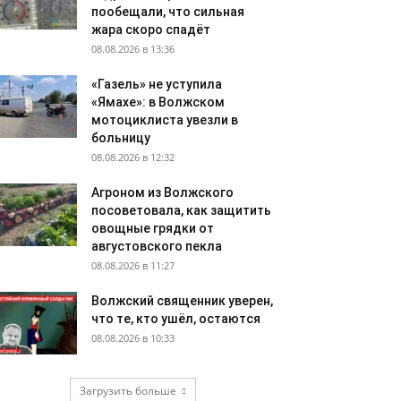
пообещали, что сильная
жара скоро спадёт
08.08.2026 в 13:36
«Газель» не уступила
«Ямахе»: в Волжском
мотоциклиста увезли в
больницу
08.08.2026 в 12:32
Агроном из Волжского
посоветовала, как защитить
овощные грядки от
августовского пекла
08.08.2026 в 11:27
Волжский священник уверен,
что те, кто ушёл, остаются
08.08.2026 в 10:33
Загрузить больше