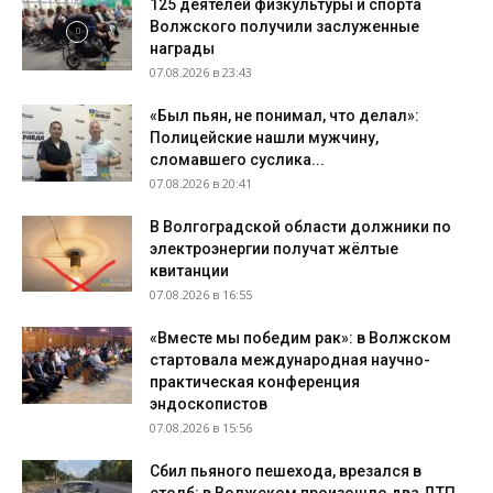
125 деятелей физкультуры и спорта
Волжского получили заслуженные
награды
07.08.2026 в 23:43
«Был пьян, не понимал, что делал»:
Полицейские нашли мужчину,
сломавшего суслика...
07.08.2026 в 20:41
В Волгоградской области должники по
электроэнергии получат жёлтые
квитанции
07.08.2026 в 16:55
«Вместе мы победим рак»: в Волжском
стартовала международная научно-
практическая конференция
эндоскопистов
07.08.2026 в 15:56
Сбил пьяного пешехода, врезался в